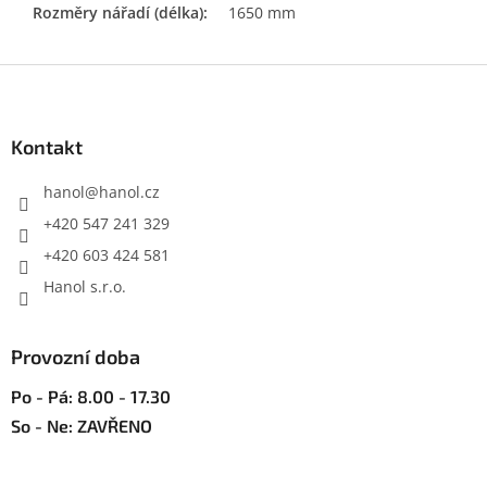
Rozměry nářadí (délka)
:
1650 mm
Z
á
p
a
Kontakt
t
í
hanol
@
hanol.cz
+420 547 241 329
+420 603 424 581
Hanol s.r.o.
Provozní doba
Po - Pá: 8.00 - 17.30
So - Ne: ZAVŘENO