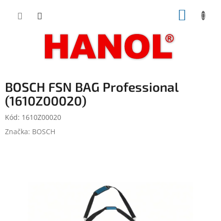
Přejít
NÁKUP
na
obsah
KOŠÍK
BOSCH FSN BAG Professional
(1610Z00020)
Kód:
1610Z00020
Značka:
BOSCH