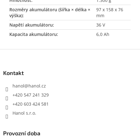
Hmotnost
:
1.300 g
Rozměry akumulátoru (šířka × délka ×
97 x 158 x 76
výška)
:
mm
Napětí akumulátoru
:
36 V
Kapacita akumulátoru
:
6,0 Ah
Z
á
p
a
Kontakt
t
í
hanol
@
hanol.cz
+420 547 241 329
+420 603 424 581
Hanol s.r.o.
Provozní doba