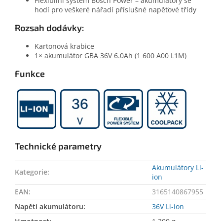
Flexibilní systém Bosch Power – akumulátory se
hodí pro veškeré nářadí příslušné napěťové třídy
Rozsah dodávky:
Kartonová krabice
1× akumulátor GBA 36V 6.0Ah (1 600 A00 L1M)
Funkce
Technické parametry
Akumulátory Li-
Kategorie
:
ion
EAN
:
3165140867955
Napětí akumulátoru
:
36V Li-ion