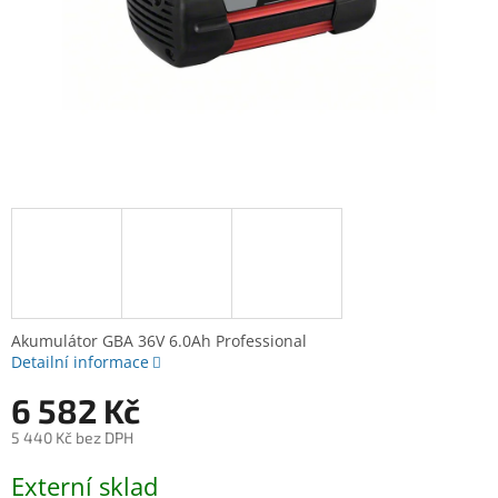
Akumulátor GBA 36V 6.0Ah Professional
Detailní informace
6 582 Kč
5 440 Kč bez DPH
Měrná
Externí sklad
cena: