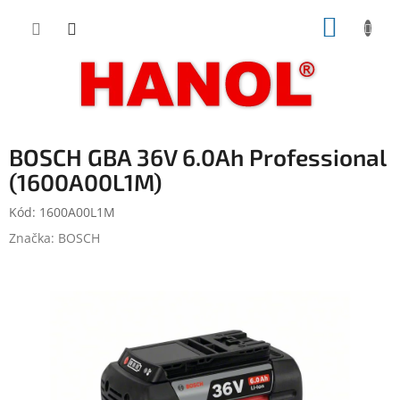
Přejít
NÁKUP
na
obsah
KOŠÍK
BOSCH GBA 36V 6.0Ah Professional
(1600A00L1M)
Kód:
1600A00L1M
Značka:
BOSCH