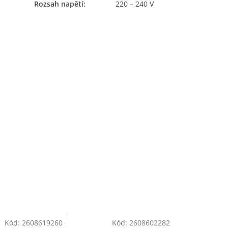
Rozsah napětí
:
220 – 240 V
Kód:
2608619260
Kód:
2608602282