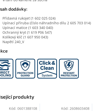
sah dodávky:
Přídavná rukojeť (1 602 025 024)
Upínací příruba (číslo náhradního dílu 2 605 703 014)
Upínací matice (1 603 340 040)
Ochranný kryt (1 619 P06 547)
Kolíkový klíč (1 607 950 043)
Napětí 240_V
nkce
sející produkty
Kód:
0601388108
Kód:
2608603408