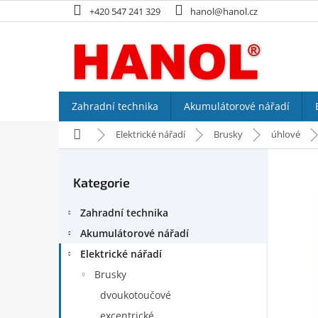
Přejít
+420 547 241 329
hanol@hanol.cz
na
obsah
Zahradní technika
Akumulátorové nářadí
Domů
Elektrické nářadí
Brusky
úhlové
P
o
Kategorie
Přeskočit
s
kategorie
t
Zahradní technika
r
a
Akumulátorové nářadí
n
Elektrické nářadí
n
Brusky
í
p
dvoukotoučové
a
excentrické