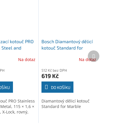
zací kotouč PRO
Bosch Diamantový dělicí
 Steel and
kotouč Standard for
Další
5 × 1,6 × 22,23
Marble (2608602282)
produkt
Na dotaz
Na dotaz
ck, rovný, oSa
9260)
DPH
512 Kč bez DPH
619 Kč
OŠÍKU
DO KOŠÍKU
touč PRO Stainless
Diamantový dělicí kotouč
Metal, 115 × 1,6 ×
Standard for Marble
 X-Lock, rovný,