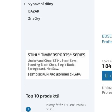
Vybavení dílny
BAZAR
Značky
BOSC
Profe
(060
STIHL® TIMBERSPORTS® SERIES
Underhand Chop, STIHL Stock Saw,
1 521 
Standing Block Chop, Single Buck,
1 84
Springboard, Hot Saw.
ŠEST DISCIPLÍN PRO JEDNOHO CHLAPA
Úhlov
Profe
Top 10 produktů
Pilový řetěz 1,1-3/8" PMM3
50 čl.