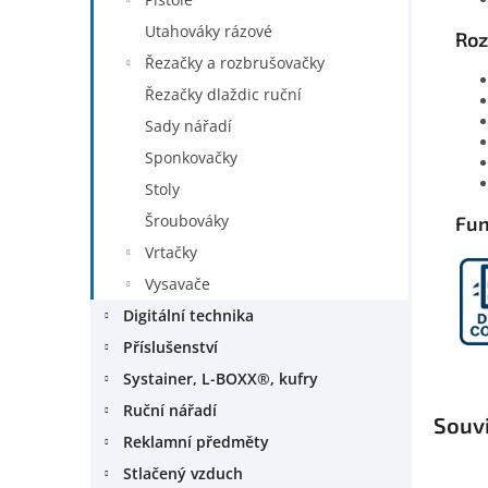
Utahováky rázové
Roz
Řezačky a rozbrušovačky
Řezačky dlaždic ruční
Sady nářadí
Sponkovačky
Stoly
Šroubováky
Fu
Vrtačky
Vysavače
Digitální technika
Příslušenství
Systainer, L-BOXX®, kufry
Ruční nářadí
Souvi
Reklamní předměty
Stlačený vzduch