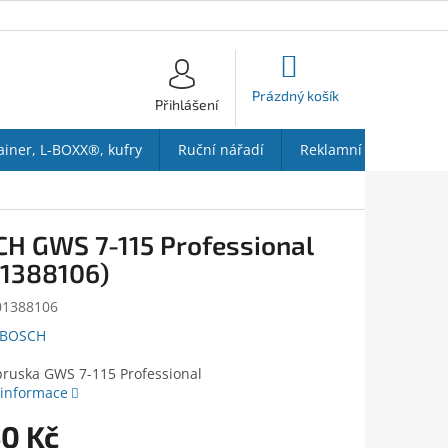
NÁKUPNÍ
KOŠÍK
Prázdný košík
Přihlášení
ainer, L-BOXX®, kufry
Ruční nářadí
Reklamní předměty
H GWS 7-115 Professional
1388106)
01388106
BOSCH
bruska GWS 7-115 Professional
 informace
40 Kč