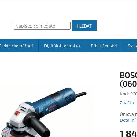
HLEDAT
Elektrické nářadí
Digitální technika
Příslušenství
Syst
BOSC
(060
Kód:
06
Značka:
Úhlová 
Detailní
1 8