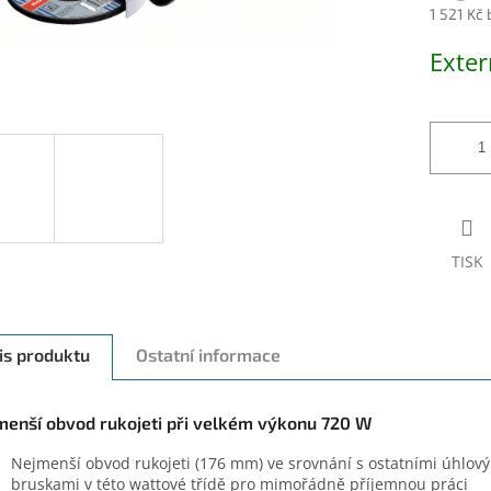
1 521 Kč
Měrná
Exter
cena:
TISK
is produktu
Ostatní informace
menší obvod rukojeti při velkém výkonu 720 W
Nejmenší obvod rukojeti (176 mm) ve srovnání s ostatními úhlov
bruskami v této wattové třídě pro mimořádně příjemnou práci