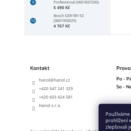
Professional (0601B37200)
5 490 Kč
Bosch GSR18V-52
(06019S0025)
4 767 Kč
Z
á
p
a
t
Kontakt
Provo
í
Po - Pá
hanol
@
hanol.cz
So - N
+420 547 241 329
+420 603 424 581
Hanol s.r.o.
Používáme 
prohlížení 
zlepšovali 