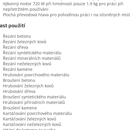
Výkonný motor 720 W při hmotnosti pouze 1,9 kg pro práci při
nepřetržitém používání
Plochá převodová hlava pro pohodlnou práci i na stísněných mís
ast použití
Řezání betonu
Řezání železných kovů
Řezání dřeva
Řezání syntetického materiálu
Řezání minerálních materiálů
Řezání neželezných kovů
Řezání kamene
Hrubování povrchového materiálu
Broušení betonu
Hrubování železných kovů
Hrubování dřeva
Broušení syntetického materiálu
Hrubování přírodních materiálů
Broušení kamene
Kartáčování povrchového materiálu
Kartáčování železných kovů
Kartáčování neželezných kovů
Vrtání do kamene za sucha