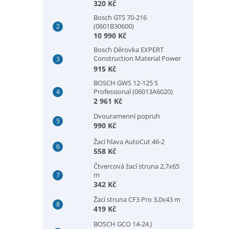
320 Kč
Bosch GTS 70-216
(0601B30600)
10 990 Kč
Bosch Děrovka EXPERT
Construction Material Power
Change Plus, 73 × 60 mm
915 Kč
(2608901933)
BOSCH GWS 12-125 S
Professional (06013A6020)
2 961 Kč
Dvouramenní popruh
990 Kč
Žací hlava AutoCut 46-2
558 Kč
Čtvercová žací struna 2,7x65
m
342 Kč
Žací struna CF3 Pro 3,0x43 m
419 Kč
BOSCH GCO 14-24 J