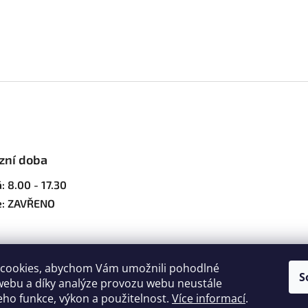
zní doba
: 8.00 - 17.30
e: ZAVŘENO
cookies, abychom Vám umožnili pohodlné
S
webu a díky analýze provozu webu neustále
jeho funkce, výkon a použitelnost.
Více informací
.