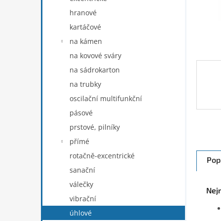
n
hranové
e
kartáčové
l
na kámen
na kovové sváry
na sádrokarton
na trubky
oscilační multifunkční
pásové
prstové, pilníky
přímé
rotačně-excentrické
Pop
sanační
válečky
Nej
vibrační
úhlové