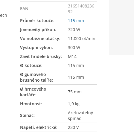
31651408236
EAN
:
92
tech
Průměr kotouče
:
115 mm
Jmenovitý příkon
:
720 W
Volnoběžné otáčky
:
11.000 ot/min
Výstupní výkon
:
300 W
Závit hřídele brusky
:
M14
Ø kotouče
:
115 mm
Ø gumového
115 mm
brusného talíře
:
Ø hrncového
75 mm
kartáče
:
Hmotnost
:
1,9 kg
Aretovatelný
Spínač
:
spínač
Napětí, elektrické
:
230 V