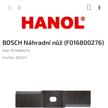
Přejít
NÁKUP
na
obsah
KOŠÍK
BOSCH Náhradní nůž (F016800276)
Kód:
F016800276
Značka:
BOSCH