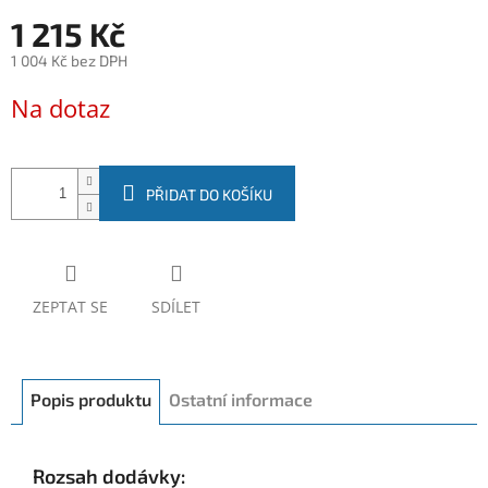
1 215 Kč
1 004 Kč bez DPH
Měrná
Na dotaz
cena:
PŘIDAT DO KOŠÍKU
ZEPTAT SE
SDÍLET
Popis produktu
Ostatní informace
Rozsah dodávky: