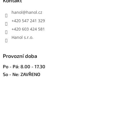
a
Kontakt
t
í
hanol
@
hanol.cz
+420 547 241 329
+420 603 424 581
Hanol s.r.o.
Provozní doba
Po - Pá: 8.00 - 17.30
So - Ne: ZAVŘENO