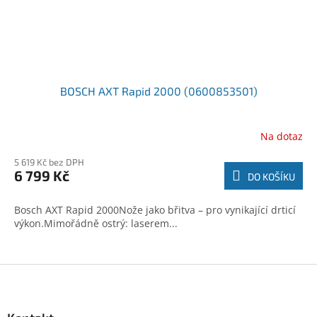
BOSCH AXT Rapid 2000 (0600853501)
Na dotaz
5 619 Kč bez DPH
6 799 Kč
DO KOŠÍKU
Bosch AXT Rapid 2000Nože jako břitva – pro vynikající drticí
výkon.Mimořádně ostrý: laserem...
Z
á
p