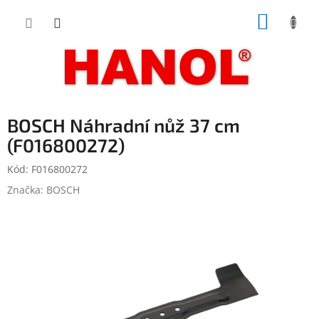
Přejít
NÁKUP
na
obsah
KOŠÍK
BOSCH Náhradní nůž 37 cm
(F016800272)
Kód:
F016800272
Značka:
BOSCH