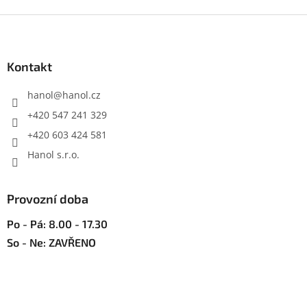
Z
á
p
a
Kontakt
t
í
hanol
@
hanol.cz
+420 547 241 329
+420 603 424 581
Hanol s.r.o.
Provozní doba
Po - Pá: 8.00 - 17.30
So - Ne: ZAVŘENO