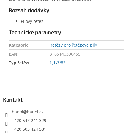
Rozsah dodávky:
Pilový řetěz
Technické parametry
Kategorie
:
Řetězy pro řetězové pily
EAN
:
3165140396455
Typ řetězu
:
1,1-3/8"
Z
á
p
a
Kontakt
t
í
hanol
@
hanol.cz
+420 547 241 329
+420 603 424 581