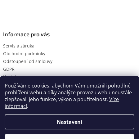
Informace pro vás
Servis a záruka
Obchodní podmínky
Odstoupení od smlouvy
GDPR
Kontakty
Používáme cookies, abychom Vám umožnili pohodlné
prohlížení webu a díky analýze provozu webu neustále
zlepšovali jeho funkce, výkon a použitelnost.
Více
Vytvořil Shoptet
informací
.
Nastavení
Copyright 2026
Hanol s.r.o.
. Všechna práva vyhrazena.
Upravit nastavení cookies