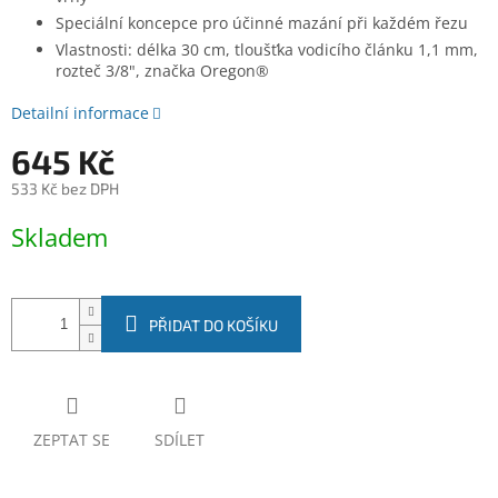
Speciální koncepce pro účinné mazání při každém řezu
Vlastnosti: délka 30 cm, tloušťka vodicího článku 1,1 mm,
rozteč 3/8", značka Oregon®
Detailní informace
645 Kč
533 Kč bez DPH
Měrná
Skladem
cena:
PŘIDAT DO KOŠÍKU
ZEPTAT SE
SDÍLET