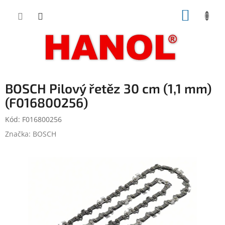
Přejít
NÁKUP
na
obsah
KOŠÍK
BOSCH Pilový řetěz 30 cm (1,1 mm)
(F016800256)
Kód:
F016800256
Značka:
BOSCH