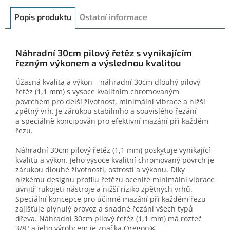
Popis produktu
Ostatní informace
Náhradní 30cm pilový řetěz s vynikajícím
řezným výkonem a výslednou kvalitou
Úžasná kvalita a výkon – náhradní 30cm dlouhý pilový
řetěz (1,1 mm) s vysoce kvalitním chromovaným
povrchem pro delší životnost, minimální vibrace a nižší
zpětný vrh. Je zárukou stabilního a souvislého řezání
a speciálně koncipován pro efektivní mazání při každém
řezu.
Náhradní 30cm pilový řetěz (1,1 mm) poskytuje vynikající
kvalitu a výkon. Jeho vysoce kvalitní chromovaný povrch je
zárukou dlouhé životnosti, ostrosti a výkonu. Díky
nízkému designu profilu řetězu oceníte minimální vibrace
uvnitř rukojeti nástroje a nižší riziko zpětných vrhů.
Speciální koncepce pro účinné mazání při každém řezu
zajišťuje plynulý provoz a snadné řezání všech typů
dřeva. Náhradní 30cm pilový řetěz (1,1 mm) má rozteč
3/8" a jeho výrobcem je značka Oregon®.