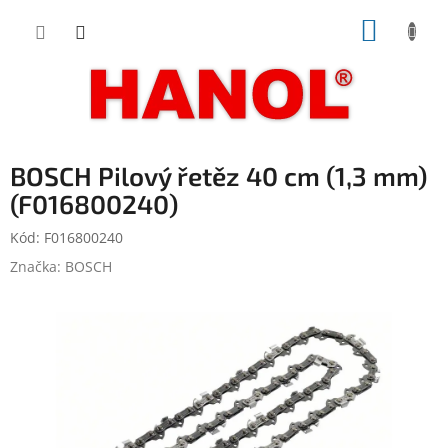
Přejít
NÁKUP
na
obsah
KOŠÍK
BOSCH Pilový řetěz 40 cm (1,3 mm)
(F016800240)
Kód:
F016800240
Značka:
BOSCH