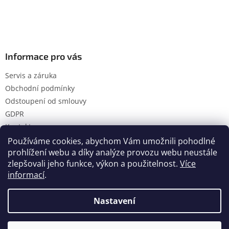
Informace pro vás
Servis a záruka
Obchodní podmínky
Odstoupení od smlouvy
GDPR
Kontakty
Používáme cookies, abychom Vám umožnili pohodlné
prohlížení webu a díky analýze provozu webu neustále
zlepšovali jeho funkce, výkon a použitelnost.
Více
Vytvořil Shoptet
informací
.
Nastavení
Copyright 2026
Hanol s.r.o.
. Všechna práva vyhrazena.
Upravit nastavení cookies