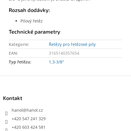
Rozsah dodávky:
Pilový řetěz
Technické parametry
Kategorie
:
Řetězy pro řetězové pily
EAN
:
3165140357654
Typ řetězu
:
1,3-3/8"
Z
á
p
a
Kontakt
t
í
hanol
@
hanol.cz
+420 547 241 329
+420 603 424 581