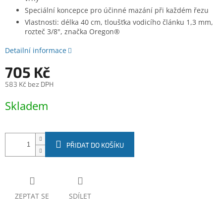
Speciální koncepce pro účinné mazání při každém řezu
Vlastnosti: délka 40 cm, tloušťka vodicího článku 1,3 mm,
rozteč 3/8", značka Oregon®
Detailní informace
705 Kč
583 Kč bez DPH
Měrná
Skladem
cena:
PŘIDAT DO KOŠÍKU
ZEPTAT SE
SDÍLET