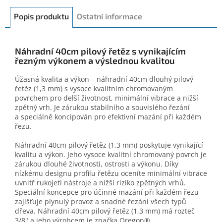
Popis produktu
Ostatní informace
Náhradní 40cm pilový řetěz s vynikajícím
řezným výkonem a výslednou kvalitou
Úžasná kvalita a výkon – náhradní 40cm dlouhý pilový
řetěz (1,3 mm) s vysoce kvalitním chromovaným
povrchem pro delší životnost, minimální vibrace a nižší
zpětný vrh. Je zárukou stabilního a souvislého řezání
a speciálně koncipován pro efektivní mazání při každém
řezu.
Náhradní 40cm pilový řetěz (1,3 mm) poskytuje vynikající
kvalitu a výkon. Jeho vysoce kvalitní chromovaný povrch je
zárukou dlouhé životnosti, ostrosti a výkonu. Díky
nízkému designu profilu řetězu oceníte minimální vibrace
uvnitř rukojeti nástroje a nižší riziko zpětných vrhů.
Speciální koncepce pro účinné mazání při každém řezu
zajišťuje plynulý provoz a snadné řezání všech typů
dřeva. Náhradní 40cm pilový řetěz (1,3 mm) má rozteč
3/8" a jeho výrobcem je značka Oregon®.