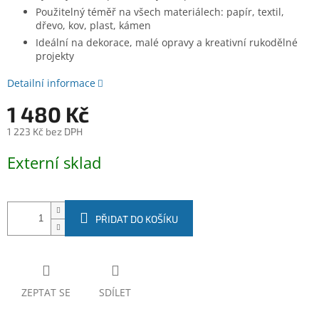
Použitelný téměř na všech materiálech: papír, textil,
dřevo, kov, plast, kámen
Ideální na dekorace, malé opravy a kreativní rukodělné
projekty
Detailní informace
1 480 Kč
1 223 Kč bez DPH
Měrná
Externí sklad
cena:
PŘIDAT DO KOŠÍKU
ZEPTAT SE
SDÍLET