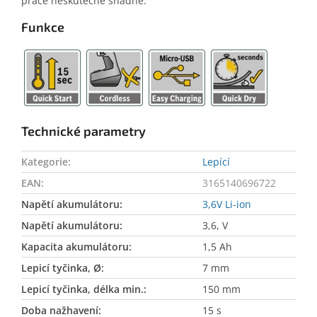
práce neskutečně snadné.
Funkce
Technické parametry
Kategorie
:
Lepící
EAN
:
3165140696722
Napětí akumulátoru
:
3,6V Li-ion
Napětí akumulátoru
:
3,6, V
Kapacita akumulátoru
:
1,5 Ah
Lepicí tyčinka, Ø
:
7 mm
Lepicí tyčinka, délka min.
:
150 mm
Doba nažhavení
:
15 s