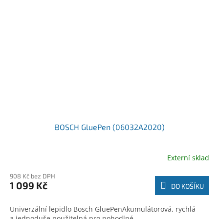
BOSCH GluePen (06032A2020)
Externí sklad
908 Kč bez DPH
1 099 Kč
DO KOŠÍKU
Univerzální lepidlo Bosch GluePenAkumulátorová, rychlá
a jednoduše použitelná pro pohodlné...