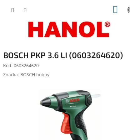
Přejít
NÁKUP
na
obsah
KOŠÍK
BOSCH PKP 3.6 LI (0603264620)
Kód:
0603264620
Značka:
BOSCH hobby