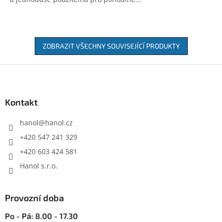
ZOBRAZIT VŠECHNY SOUVISEJÍCÍ PRODUKTY
Z
á
p
a
Kontakt
t
í
hanol
@
hanol.cz
+420 547 241 329
+420 603 424 581
Hanol s.r.o.
Provozní doba
Po - Pá: 8.00 - 17.30