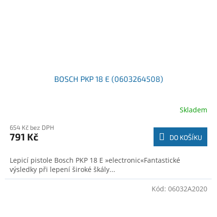
BOSCH PKP 18 E (0603264508)
Skladem
654 Kč bez DPH
791 Kč
DO KOŠÍKU
Lepicí pistole Bosch PKP 18 E »electronic«Fantastické
výsledky při lepení široké škály...
Kód:
06032A2020