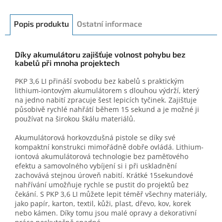
Popis produktu
Ostatní informace
Díky akumulátoru zajišťuje volnost pohybu bez
kabelů při mnoha projektech
PKP 3,6 LI přináší svobodu bez kabelů s praktickým
lithium-iontovým akumulátorem s dlouhou výdrží, který
na jedno nabití zpracuje šest lepicích tyčinek. Zajišťuje
působivě rychlé nahřátí během 15 sekund a je možné ji
používat na širokou škálu materiálů.
Akumulátorová horkovzdušná pistole se díky své
kompaktní konstrukci mimořádně dobře ovládá. Lithium-
iontová akumulátorová technologie bez paměťového
efektu a samovolného vybíjení si i při uskladnění
zachovává stejnou úroveň nabití. Krátké 15sekundové
nahřívání umožňuje rychle se pustit do projektů bez
čekání. S PKP 3,6 LI můžete lepit téměř všechny materiály,
jako papír, karton, textil, kůži, plast, dřevo, kov, korek
nebo kámen. Díky tomu jsou malé opravy a dekorativní