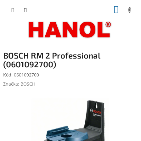
Přejít
NÁKUP
na
obsah
KOŠÍK
BOSCH RM 2 Professional
(0601092700)
Kód:
0601092700
Značka:
BOSCH