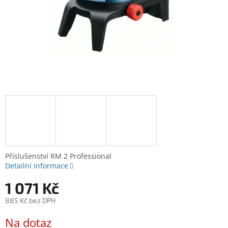
Příslušenství RM 2 Professional
Detailní informace
1 071 Kč
885 Kč bez DPH
Měrná
Na dotaz
cena: