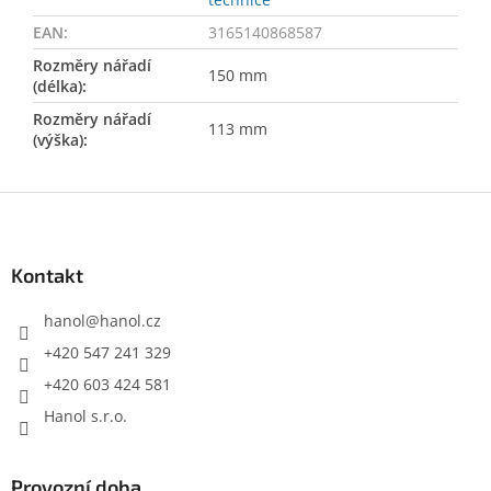
EAN
:
3165140868587
Rozměry nářadí
150 mm
(délka)
:
Rozměry nářadí
113 mm
(výška)
:
Z
á
p
a
Kontakt
t
í
hanol
@
hanol.cz
+420 547 241 329
+420 603 424 581
Hanol s.r.o.
Provozní doba