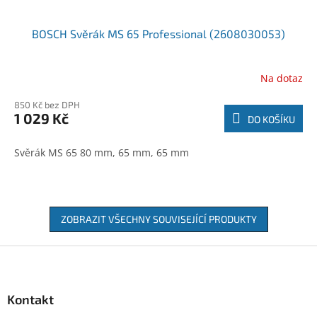
BOSCH Svěrák MS 65 Professional (2608030053)
Na dotaz
850 Kč bez DPH
1 029 Kč
DO KOŠÍKU
Svěrák MS 65 80 mm, 65 mm, 65 mm
ZOBRAZIT VŠECHNY SOUVISEJÍCÍ PRODUKTY
Z
á
p
a
Kontakt
t