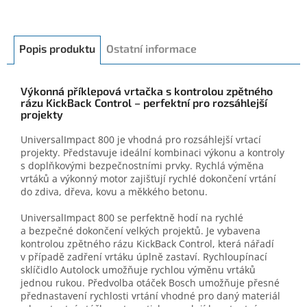
Popis produktu
Ostatní informace
Výkonná příklepová vrtačka s kontrolou zpětného
rázu KickBack Control – perfektní pro rozsáhlejší
projekty
UniversalImpact 800 je vhodná pro rozsáhlejší vrtací
projekty. Představuje ideální kombinaci výkonu a kontroly
s doplňkovými bezpečnostními prvky. Rychlá výměna
vrtáků a výkonný motor zajišťují rychlé dokončení vrtání
do zdiva, dřeva, kovu a měkkého betonu.
UniversalImpact 800 se perfektně hodí na rychlé
a bezpečné dokončení velkých projektů. Je vybavena
kontrolou zpětného rázu KickBack Control, která nářadí
v případě zadření vrtáku úplně zastaví. Rychloupínací
sklíčidlo Autolock umožňuje rychlou výměnu vrtáků
jednou rukou. Předvolba otáček Bosch umožňuje přesné
přednastavení rychlosti vrtání vhodné pro daný materiál