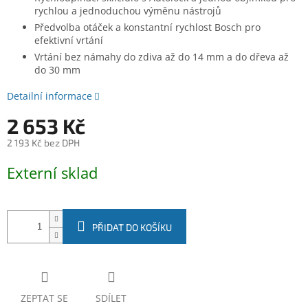
rychlou a jednoduchou výměnu nástrojů
Předvolba otáček a konstantní rychlost Bosch pro
efektivní vrtání
Vrtání bez námahy do zdiva až do 14 mm a do dřeva až
do 30 mm
Detailní informace
2 653 Kč
2 193 Kč bez DPH
Měrná
Externí sklad
cena:
PŘIDAT DO KOŠÍKU
ZEPTAT SE
SDÍLET