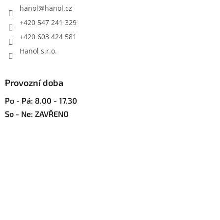
í
hanol
@
hanol.cz
+420 547 241 329
+420 603 424 581
Hanol s.r.o.
Provozní doba
Po - Pá: 8.00 - 17.30
So - Ne: ZAVŘENO