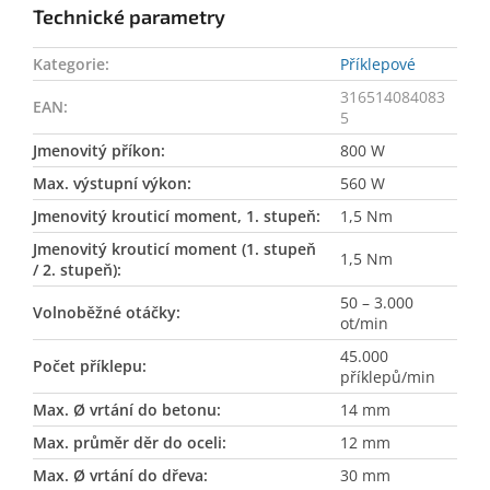
Technické parametry
Kategorie
:
Příklepové
316514084083
EAN
:
5
Jmenovitý příkon
:
800 W
Max. výstupní výkon
:
560 W
Jmenovitý krouticí moment, 1. stupeň
:
1,5 Nm
Jmenovitý krouticí moment (1. stupeň
1,5 Nm
/ 2. stupeň)
:
50 – 3.000
Volnoběžné otáčky
:
ot/min
45.000
Počet příklepu
:
příklepů/min
Max. Ø vrtání do betonu
:
14 mm
Max. průměr děr do oceli
:
12 mm
Max. Ø vrtání do dřeva
:
30 mm