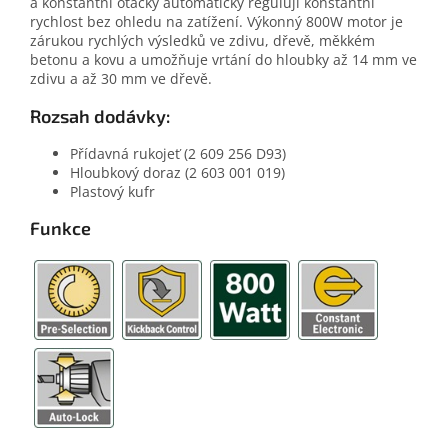
a konstantní otáčky automaticky regulují konstantní
rychlost bez ohledu na zatížení. Výkonný 800W motor je
zárukou rychlých výsledků ve zdivu, dřevě, měkkém
betonu a kovu a umožňuje vrtání do hloubky až 14 mm ve
zdivu a až 30 mm ve dřevě.
Rozsah dodávky:
Přídavná rukojeť (2 609 256 D93)
Hloubkový doraz (2 603 001 019)
Plastový kufr
Funkce