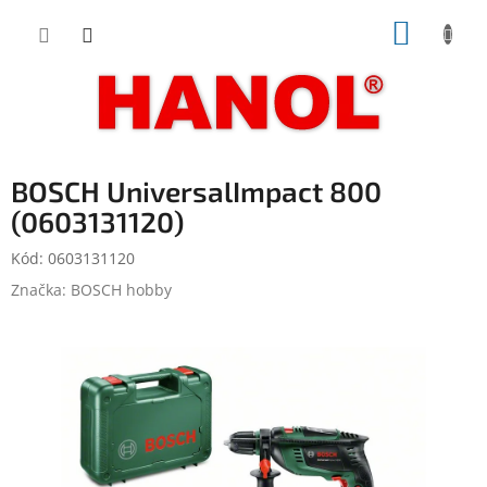
Přejít
NÁKUP
na
obsah
KOŠÍK
BOSCH UniversalImpact 800
(0603131120)
Kód:
0603131120
Značka:
BOSCH hobby