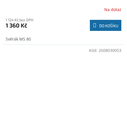
Na dotaz
1 124 Kč bez DPH
1 360 Kč
DO KOŠÍKU
Svěrák MS 80
Kód:
2608030053