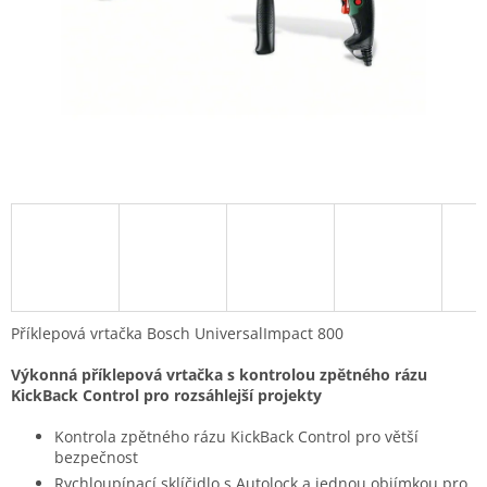
Příklepová vrtačka Bosch UniversalImpact 800
Výkonná příklepová vrtačka s kontrolou zpětného rázu
KickBack Control pro rozsáhlejší projekty
Kontrola zpětného rázu KickBack Control pro větší
bezpečnost
Rychloupínací sklíčidlo s Autolock a jednou objímkou pro