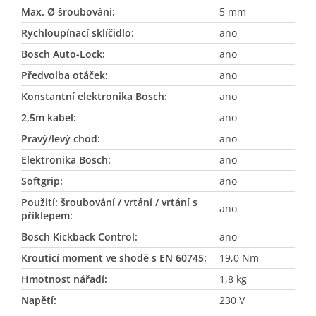
Max. Ø šroubování
:
5 mm
Rychloupínací sklíčidlo
:
ano
Bosch Auto-Lock
:
ano
Předvolba otáček
:
ano
Konstantní elektronika Bosch
:
ano
2,5m kabel
:
ano
Pravý/levý chod
:
ano
Elektronika Bosch
:
ano
Softgrip
:
ano
Použití: šroubování / vrtání / vrtání s
ano
příklepem
:
Bosch Kickback Control
:
ano
Krouticí moment ve shodě s EN 60745
:
19,0 Nm
Hmotnost nářadí
:
1,8 kg
Napětí
:
230 V