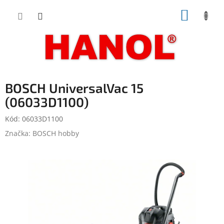
Přejít
NÁKUP
na
obsah
KOŠÍK
BOSCH UniversalVac 15
(06033D1100)
Kód:
06033D1100
Značka:
BOSCH hobby