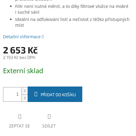
Filtr není nutné měnit, a to díky filtrové vložce na mokré
i suché sání
Ideální na odfukování listí a nečistot z těžko přístupných
míst
Detailní informace
2 653 Kč
2 193 Kč bez DPH
Měrná
Externí sklad
cena:
PŘIDAT DO KOŠÍKU
ZEPTAT SE
SDÍLET