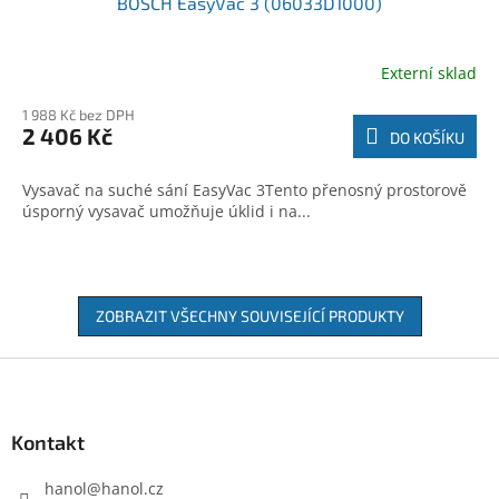
BOSCH EasyVac 3 (06033D1000)
Externí sklad
1 988 Kč bez DPH
2 406 Kč
DO KOŠÍKU
Vysavač na suché sání EasyVac 3Tento přenosný prostorově
úsporný vysavač umožňuje úklid i na...
ZOBRAZIT VŠECHNY SOUVISEJÍCÍ PRODUKTY
Z
á
p
a
Kontakt
t
í
hanol
@
hanol.cz