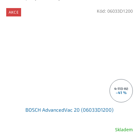
Kód:
06033D1200
AKCE
4 113 Kč
–41 %
BOSCH AdvancedVac 20 (06033D1200)
Skladem