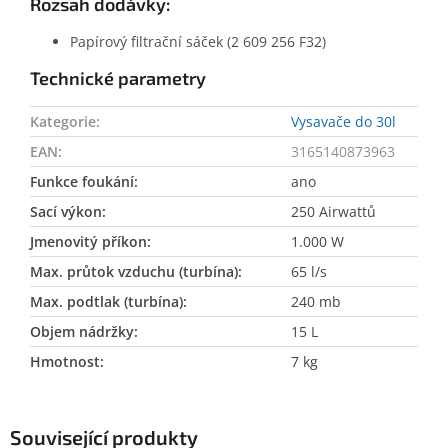
Rozsah dodávky:
Papírový filtrační sáček (2 609 256 F32)
Technické parametry
Kategorie
:
Vysavače do 30l
EAN
:
3165140873963
Funkce foukání
:
ano
Sací výkon
:
250 Airwattů
Jmenovitý příkon
:
1.000 W
Max. průtok vzduchu (turbína)
:
65 l/s
Max. podtlak (turbína)
:
240 mb
Objem nádržky
:
15 L
Hmotnost
:
7 kg
Související produkty