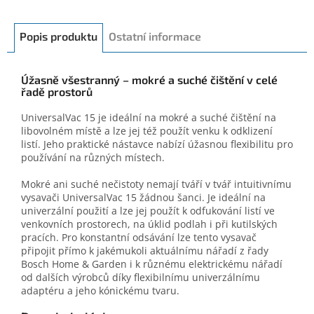
Popis produktu
Ostatní informace
Úžasně všestranný – mokré a suché čištění v celé
řadě prostorů
UniversalVac 15 je ideální na mokré a suché čištění na
libovolném místě a lze jej též použít venku k odklizení
listí. Jeho praktické nástavce nabízí úžasnou flexibilitu pro
používání na různých místech.
Mokré ani suché nečistoty nemají tváří v tvář intuitivnímu
vysavači UniversalVac 15 žádnou šanci. Je ideální na
univerzální použití a lze jej použít k odfukování listí ve
venkovních prostorech, na úklid podlah i při kutilských
pracích. Pro konstantní odsávání lze tento vysavač
připojit přímo k jakémukoli aktuálnímu nářadí z řady
Bosch Home & Garden i k různému elektrickému nářadí
od dalších výrobců díky flexibilnímu univerzálnímu
adaptéru a jeho kónickému tvaru.