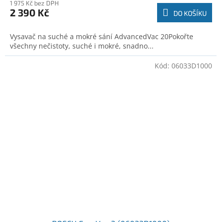
1 975 Kč bez DPH
2 390 Kč
DO KOŠÍKU
Vysavač na suché a mokré sání AdvancedVac 20Pokořte
všechny nečistoty, suché i mokré, snadno...
Kód:
06033D1000