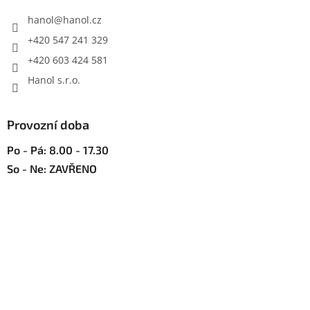
t
í
hanol
@
hanol.cz
+420 547 241 329
+420 603 424 581
Hanol s.r.o.
Provozní doba
Po - Pá: 8.00 - 17.30
So - Ne: ZAVŘENO