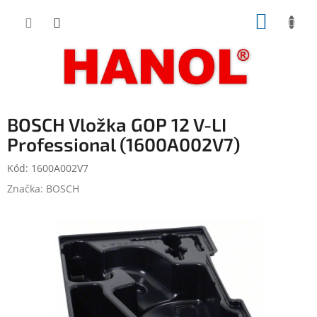
Přejít
NÁKUP
na
obsah
KOŠÍK
BOSCH Vložka GOP 12 V-LI
Professional (1600A002V7)
Kód:
1600A002V7
Značka:
BOSCH