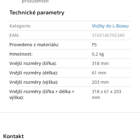
příslušenství
Technické parametry
Kategorie
:
Vložky do L-Boxxu
EAN
:
3165140792349
Provedeno z materiálu
:
PS
Hmotnost
:
0,2 kg
Vnější rozměry (šířka)
:
318 mm
Vnější rozměry (délka)
:
61 mm
Vnější rozměry (výška)
:
203 mm
Vnější rozměry (šířka × délka ×
318 x 61 x 203
výška)
:
mm
Z
á
p
a
Kontakt