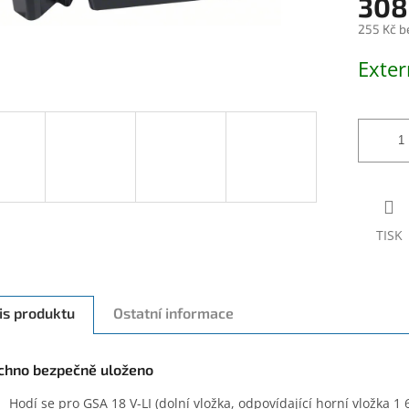
308
255 Kč b
Měrná
Exter
cena:
TISK
is produktu
Ostatní informace
chno bezpečně uloženo
Hodí se pro GSA 18 V-LI (dolní vložka, odpovídající horní vložka 1