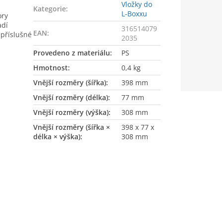
Vložky do
Kategorie
:
L-Boxxu
ory
adí
316514079
EAN
:
 příslušné
2035
Provedeno z materiálu
:
PS
Hmotnost
:
0,4 kg
Vnější rozměry (šířka)
:
398 mm
Vnější rozměry (délka)
:
77 mm
Vnější rozměry (výška)
:
308 mm
Vnější rozměry (šířka ×
398 x 77 x
délka × výška)
:
308 mm