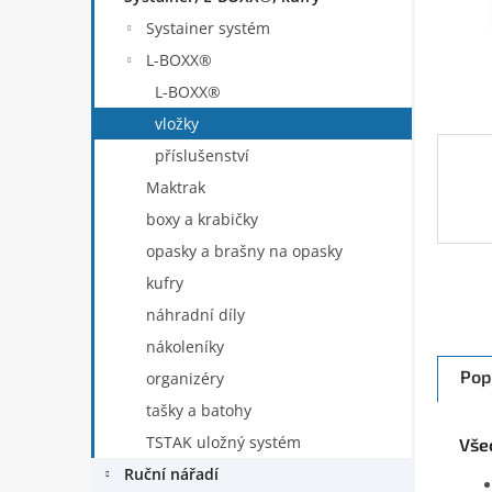
n
Systainer systém
e
L-BOXX®
l
L-BOXX®
vložky
příslušenství
Maktrak
boxy a krabičky
opasky a brašny na opasky
kufry
náhradní díly
nákoleníky
Pop
organizéry
tašky a batohy
TSTAK uložný systém
Vše
Ruční nářadí