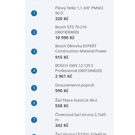
Pilový řetěz 1,1-3/8" PMM3
50 čl.
320 Kč
Bosch GTS 70-216
(0601B30600)
10 990 Kč
Bosch Děrovka EXPERT
Construction Material Power
Change Plus, 73 × 60 mm
915 Kč
(2608901933)
BOSCH GWS 12-125 S
Professional (06013A6020)
2 961 Kč
Dvouramenní popruh
990 Kč
Žací hlava AutoCut 46-2
558 Kč
Čtvercová žací struna 2,7x65
m
342 Kč
Žací struna CF3 Pro 3,0x43 m