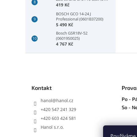
419 Kč
BOSCH GCO 14-24 J
Professional (0601B37200)
5 490 Kč
Bosch GSR18V-52
(06019S0025)
4 767 Kč
Z
á
p
a
t
Kontakt
Provo
í
Po - Pá
hanol
@
hanol.cz
So - N
+420 547 241 329
+420 603 424 581
Hanol s.r.o.
Používáme 