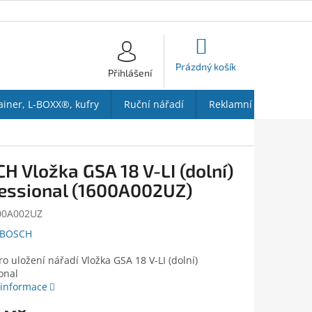
NÁKUPNÍ
KOŠÍK
Prázdný košík
Přihlášení
ainer, L-BOXX®, kufry
Ruční nářadí
Reklamní předměty
H Vložka GSA 18 V-LI (dolní)
essional (1600A002UZ)
00A002UZ
BOSCH
ro uložení nářadí Vložka GSA 18 V-LI (dolní)
onal
 informace