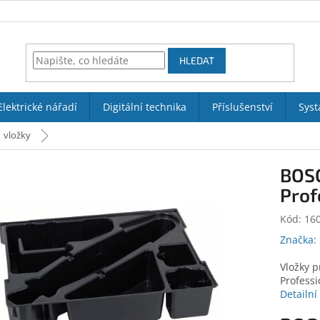
HLEDAT
Elektrické nářadí
Digitální technika
Příslušenství
Syst
vložky
BOSC
Prof
Kód:
16
Značka:
Vložky p
Professi
Detailní