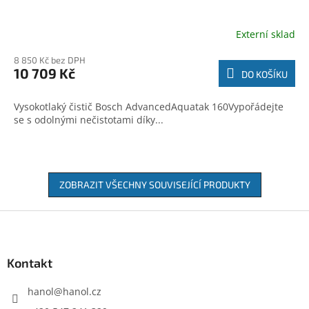
Externí sklad
8 850 Kč bez DPH
10 709 Kč
DO KOŠÍKU
Vysokotlaký čistič Bosch AdvancedAquatak 160Vypořádejte
se s odolnými nečistotami díky...
ZOBRAZIT VŠECHNY SOUVISEJÍCÍ PRODUKTY
Z
á
p
a
Kontakt
t
í
hanol
@
hanol.cz