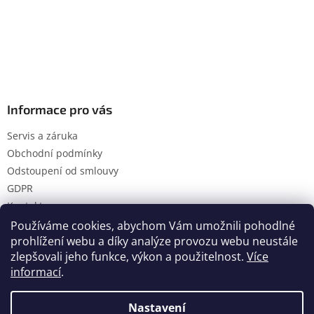
Informace pro vás
Servis a záruka
Obchodní podmínky
Odstoupení od smlouvy
GDPR
Kontakty
Používáme cookies, abychom Vám umožnili pohodlné
prohlížení webu a díky analýze provozu webu neustále
zlepšovali jeho funkce, výkon a použitelnost.
Více
Vytvořil Shoptet
informací
.
Nastavení
Copyright 2026
Hanol s.r.o.
. Všechna práva vyhrazena.