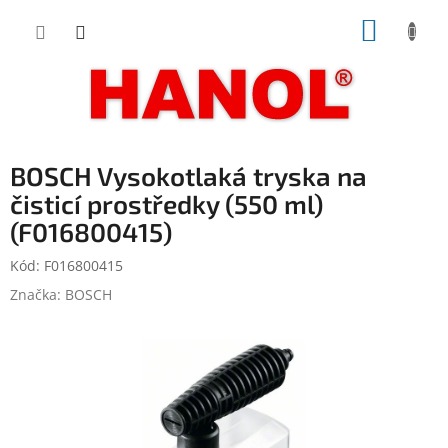
Přejít
NÁKUP
na
obsah
KOŠÍK
BOSCH Vysokotlaká tryska na
čisticí prostředky (550 ml)
(F016800415)
Kód:
F016800415
Značka:
BOSCH