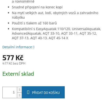
a rovnoměrně
Snadné připojení na konec kopí
Na mytí velkých aut, lodí, obytných vozů a zahradního
nábytku
Použití s tlakem až 160 barů
Kompatibilní s EasyAquatak 110/120, UniversalAquatak,
AdvancedAquatak, AQT 33-10, AQT 33-11, AQT 35-12,
AQT 37-13, AQT 40-13, AQT 45-14 X
Detailní informace
577 Kč
477 Kč bez DPH
Měrná
Externí sklad
cena:
PŘIDAT DO KOŠÍKU