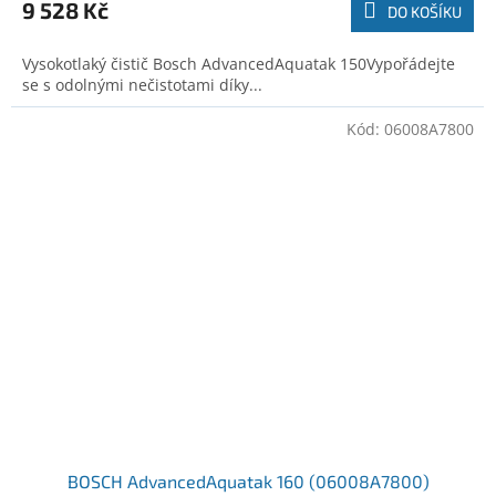
9 528 Kč
DO KOŠÍKU
Vysokotlaký čistič Bosch AdvancedAquatak 150Vypořádejte
se s odolnými nečistotami díky...
Kód:
06008A7800
BOSCH AdvancedAquatak 160 (06008A7800)