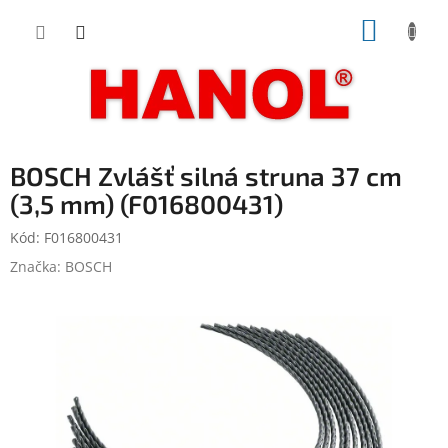
Přejít
NÁKUP
na
obsah
KOŠÍK
BOSCH Zvlášť silná struna 37 cm
(3,5 mm) (F016800431)
Kód:
F016800431
Značka:
BOSCH