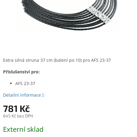
Extra silná struna 37 cm (balení po 10) pro AFS 23-37
Příslušenství pro:
AFS 23-37
Detailní informace
781 Kč
645 Kč bez DPH
Měrná
Externí sklad
cena: