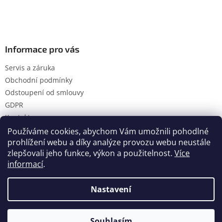
Informace pro vás
Servis a záruka
Obchodní podmínky
Odstoupení od smlouvy
GDPR
Kontakty
Používáme cookies, abychom Vám umožnili pohodlné
prohlížení webu a díky analýze provozu webu neustále
zlepšovali jeho funkce, výkon a použitelnost.
Více
Vytvořil Shoptet
informací
.
Nastavení
Copyright 2026
Hanol s.r.o.
. Všechna práva vyhrazena.
Upravit nastavení cookies
Souhlasím