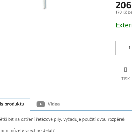
206
170 Kč b
Měrná
Exter
cena:
TISK
is produktu
Videa
ětší bit na ostření řetězové pily. Vyžaduje použití dvou rozpěrek
 ním můžete všechno dělat?