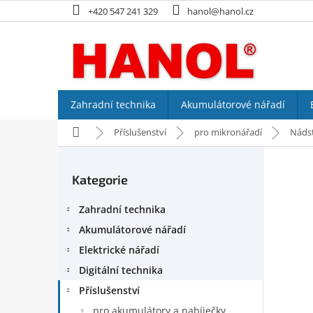
Přejít
+420 547 241 329
hanol@hanol.cz
na
obsah
Zahradní technika
Akumulátorové nářadí
Domů
Příslušenství
pro mikronářadí
Náds
P
o
Kategorie
Přeskočit
s
kategorie
t
Zahradní technika
r
a
Akumulátorové nářadí
n
Elektrické nářadí
n
Digitální technika
í
p
Příslušenství
a
pro akumulátory a nabíječky