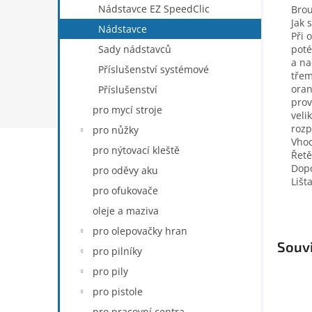
Nádstavce EZ SpeedClic
Brou
Jak 
Nádstavce
Při 
poté
Sady nádstavců
a na
Příslušenství systémové
třem
oran
Příslušenství
prov
pro mycí stroje
veli
rozp
pro nůžky
Vhod
pro nýtovací kleště
Řetě
Dopo
pro oděvy aku
Lišt
pro ofukovače
oleje a maziva
pro olepovačky hran
Souvi
pro pilníky
pro pily
pro pistole
pro pracovní centra