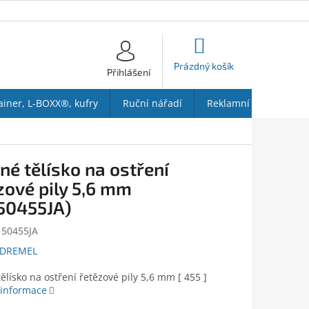
NÁKUPNÍ
KOŠÍK
Prázdný košík
Přihlášení
ainer, L-BOXX®, kufry
Ruční nářadí
Reklamní předměty
né tělísko na ostření
zové pily 5,6 mm
50455JA)
150455JA
DREMEL
ělísko na ostření řetězové pily 5,6 mm [ 455 ]
 informace