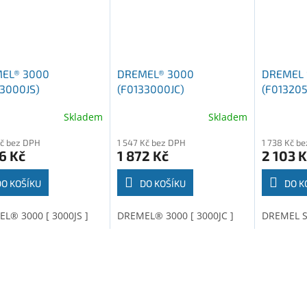
EL® 3000
DREMEL® 3000
DREMEL 
33000JS)
(F0133000JC)
(F013205
Skladem
Skladem
Kč bez DPH
1 547 Kč bez DPH
1 738 Kč b
6 Kč
1 872 Kč
2 103 K
DO KOŠÍKU
DO KOŠÍKU
DO K
L® 3000 [ 3000JS ]
DREMEL® 3000 [ 3000JC ]
DREMEL St