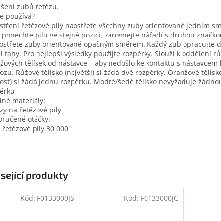
šení zubů řetězu.
se používá?
ostření řetězové pily naostřete všechny zuby orientované jedním s
 ponechte pilu ve stejné pozici, zarovnejte nářadí s druhou značko
ostřete zuby orientované opačným směrem. Každý zub opracujte 
i tahy. Pro nejlepší výsledky použijte rozpěrky. Slouží k oddělení r
žových tělísek od nástavce – aby nedošlo ke kontaktu s nástavce
ozu. Růžové tělísko (největší) si žádá dvě rozpěrky. Oranžové tělísk
kost) si žádá jednu rozpěrku. Modré/šedé tělísko nevyžaduje žádno
ěrku
né materiály:
zy na řetězové pily
ručené otáčky:
a řetězové pily 30 000
sející produkty
Kód:
F0133000JS
Kód:
F0133000JC