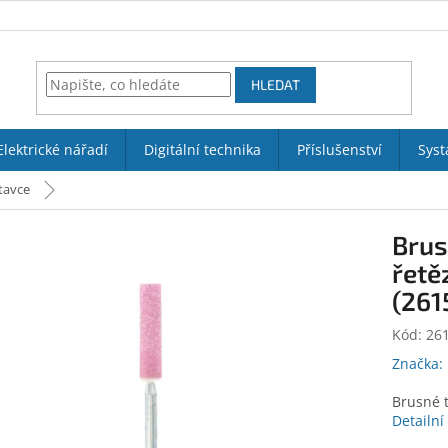
HLEDAT
Elektrické nářadí
Digitální technika
Příslušenství
Syst
tavce
Brus
řetě
(261
Kód:
26
Značka:
Brusné t
Detailní