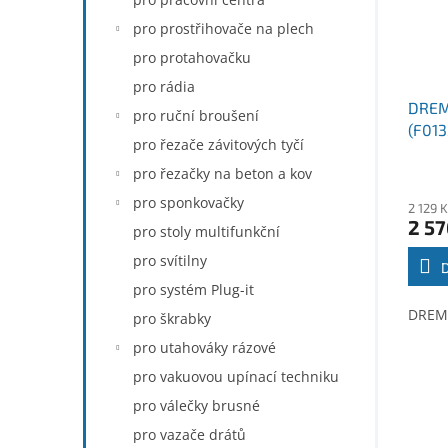
pro prostřihovače na plech
pro protahovačku
pro rádia
DREM
pro ruční broušení
(F01
pro řezače závitových tyčí
pro řezačky na beton a kov
pro sponkovačky
2 129 
2 57
pro stoly multifunkční
pro svítilny
pro systém Plug-it
DREME
pro škrabky
pro utahováky rázové
pro vakuovou upínací techniku
pro válečky brusné
pro vazače drátů