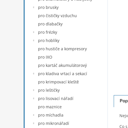
n
pro brusky
e
pro čističky vzduchu
l
pro dlabačky
pro frézky
pro hoblíky
pro hustiče a kompresory
pro IXO
pro kartáč akumulátorový
pro kladiva vrtací a sekací
pro krimpovací kleště
pro leštičky
pro lisovací nářadí
Pop
pro maznice
pro míchadla
Nejv
pro mikronářadí
Co s