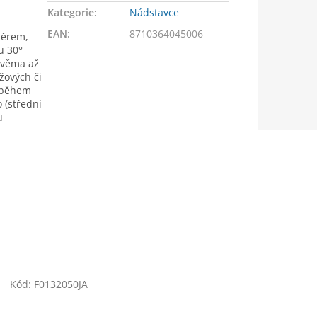
Kategorie
:
Nádstavce
EAN
:
8710364045006
měrem,
u 30°
dvěma až
ůžových či
m během
o (střední
u
Kód:
F0132050JA