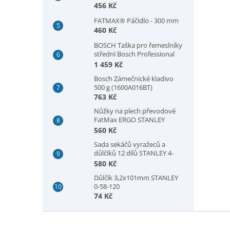
(1600A03A9W)
456 Kč
FATMAX® Páčidlo - 300 mm
460 Kč
BOSCH Taška pro řemeslníky
střední Bosch Professional
(1600A003BJ)
1 459 Kč
Bosch Zámečnické kladivo
500 g (1600A016BT)
763 Kč
Nůžky na plech převodové
FatMax ERGO STANLEY
FMHT73755-0
560 Kč
Sada sekáčů vyražeců a
důlčíků 12 dílů STANLEY 4-
18-299
580 Kč
Důlčík 3,2x101mm STANLEY
0-58-120
74 Kč
Z
á