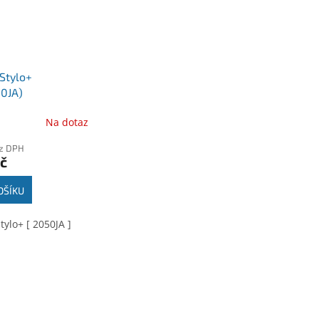
Stylo+
0JA)
Na dotaz
ez DPH
č
OŠÍKU
ylo+ [ 2050JA ]