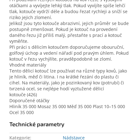
otáčkami a vyvíjejte lehký tlak. Pokud vyvíjíte spíše lehčí
tlak, kotouče vydrží déle a budou řezat rychleji a sníží se
riziko jejich zlomení.
Jelikož jsou tyto kotouče abrazivní, jejich průměr se bude
postupně zmenšovat. Pokud je kotouč na provedení
daného řezu již příliš malý, přestaňte s prací a kotouč
vyměňte.
Při práci s dělicím kotoučem doporučujeme obouruční,
golfový úchop a vedení nářadí pod pravým úhlem. Pokud
kotouč v řezu vychýlíte, pravděpodobně se zlomí.
Vhodné materiály
Tento dělicí kotouč lze používat na různé typy kovů, jako
je hliník, měď či litina. I na krátké řezání do plastu či
cihel. Na materiály, jako je pozinkovaný kov (potrubí) či
tvrzená ocel, se nejlépe hodí vyztužené dělicí
kotouče (426)
Doporučené otáčky
Hliník 35 000 Mosaz 35 000 Měď 35 000 Plast 10–15 000
Ocel 35 000
Technické parametry
Kategorie
:
Nádstavce