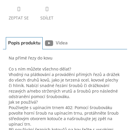
ZEPTAT SE
SDÍLET
Popis produktu
Videa
Na přímé řezy do kovu
Co s ním můžete všechno dělat?
Vhodný na plátkování a provádění přímých řezů a drážek
do všech druhů kovů, jako je tvrzená ocel, kovové plechy
či hliník. Nabízí snadné řezání šroubů či drážkování
rezavých a/nebo stržených vrutů a šroubů pro následné
odstranění pomocí šroubováku.
Jak se používá?
Používejte s upínacím trnem 402: Pomocí šroubováku
povolte horní šroub na upínacím trnu, protáhněte šroub
středovým otvorem kotouče a našroubujte jej zpět na
upínací trn.
Při používání řezných kotoučů na kov řežte s vysokými