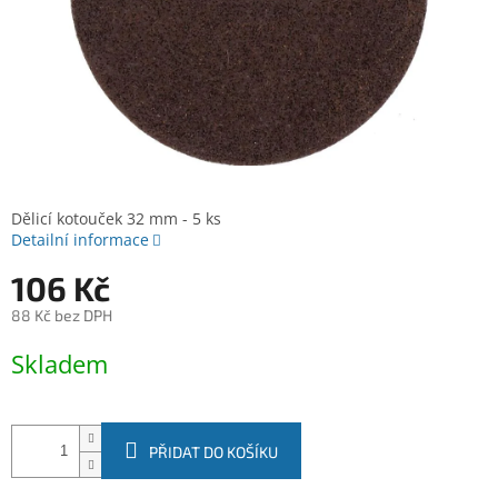
Dělicí kotouček 32 mm - 5 ks
Detailní informace
106 Kč
88 Kč bez DPH
Měrná
Skladem
cena:
PŘIDAT DO KOŠÍKU