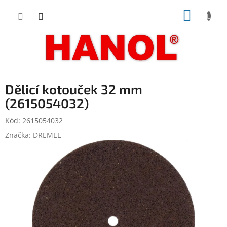
Přejít
NÁKUP
na
obsah
KOŠÍK
Dělicí kotouček 32 mm
(2615054032)
Kód:
2615054032
Značka:
DREMEL