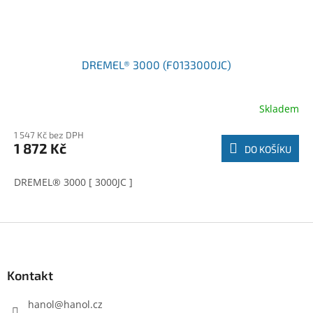
DREMEL® 3000 (F0133000JC)
Skladem
1 547 Kč bez DPH
1 872 Kč
DO KOŠÍKU
DREMEL® 3000 [ 3000JC ]
Z
á
p
a
Kontakt
t
í
hanol
@
hanol.cz