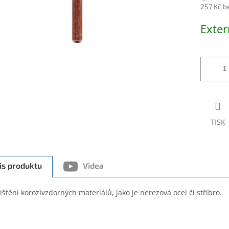
257 Kč b
Měrná
Exter
cena:
TISK
is produktu
Videa
ištění korozivzdorných materiálů, jako je nerezová ocel či stříbro.