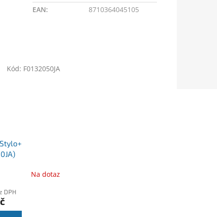
EAN
:
8710364045105
Kód:
F0132050JA
Stylo+
0JA)
Na dotaz
ez DPH
č