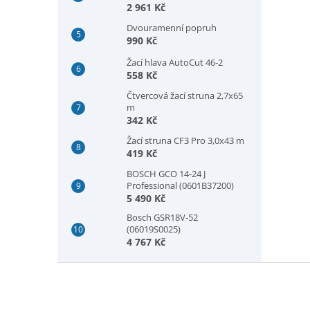
2 961 Kč
Dvouramenní popruh
990 Kč
Žací hlava AutoCut 46-2
558 Kč
Čtvercová žací struna 2,7x65
m
342 Kč
Žací struna CF3 Pro 3,0x43 m
419 Kč
BOSCH GCO 14-24 J
Professional (0601B37200)
5 490 Kč
Bosch GSR18V-52
(06019S0025)
4 767 Kč
Z
á
p