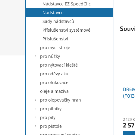
Nádstavce EZ SpeedClic
Nádstavce
Sady nádstavců
Souvi
Příslušenství systémové
Příslušenství
pro mycí stroje
pro nůžky
pro nýtovací kleště
pro oděvy aku
pro ofukovače
DREM
oleje a maziva
(F01
pro olepovačky hran
pro pilníky
pro pily
2 129 
2 57
pro pistole
pro pracovní centra