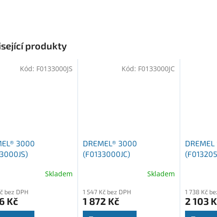
sející produkty
Kód:
F0133000JS
Kód:
F0133000JC
EL® 3000
DREMEL® 3000
DREMEL 
33000JS)
(F0133000JC)
(F013205
Skladem
Skladem
Kč bez DPH
1 547 Kč bez DPH
1 738 Kč b
6 Kč
1 872 Kč
2 103 K