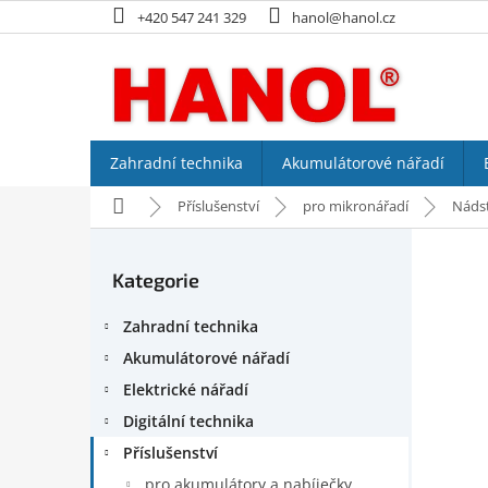
Přejít
+420 547 241 329
hanol@hanol.cz
na
obsah
Zahradní technika
Akumulátorové nářadí
Domů
Příslušenství
pro mikronářadí
Náds
P
o
Kategorie
Přeskočit
s
kategorie
t
Zahradní technika
r
a
Akumulátorové nářadí
n
Elektrické nářadí
n
Digitální technika
í
p
Příslušenství
a
pro akumulátory a nabíječky