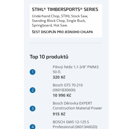
STIHL® TIMBERSPORTS® SERIES
Underhand Chop, STIHL Stock Saw,
Standing Block Chop, Single Buck,
Springboard, Hot Saw.
ŠEST DISCIPLÍN PRO JEDNOHO CHLAPA
Top 10 produktů
Pilový řetěz 1,1-3/8" PMM3
50 čl.
320 Kč
Bosch GTS 70-216
(0601B30600)
10 990 Kč
Bosch Děrovka EXPERT
Construction Material Power
Change Plus, 73 × 60 mm
915 Kč
(2608901933)
BOSCH GWS 12-125 S
Professional (06013A6020)