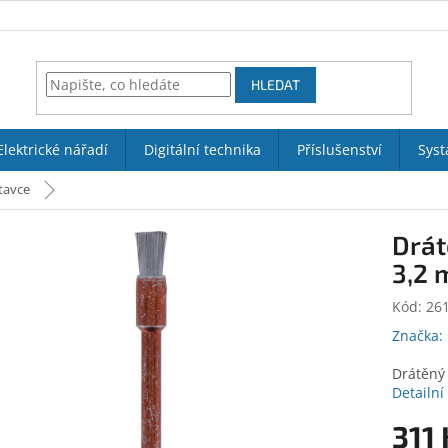
HLEDAT
Elektrické nářadí
Digitální technika
Příslušenství
Syst
tavce
Drát
3,2 
Kód:
26
Značka:
Drátěný 
Detailní
311 