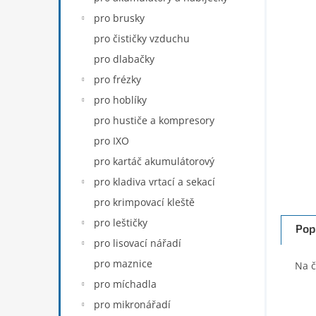
n
pro brusky
e
pro čističky vzduchu
l
pro dlabačky
pro frézky
pro hoblíky
pro hustiče a kompresory
pro IXO
pro kartáč akumulátorový
pro kladiva vrtací a sekací
pro krimpovací kleště
pro leštičky
Pop
pro lisovací nářadí
pro maznice
Na č
pro míchadla
pro mikronářadí