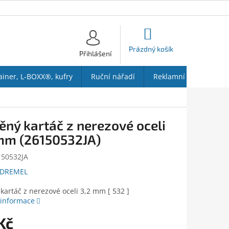
NÁKUPNÍ
KOŠÍK
Prázdný košík
Přihlášení
ainer, L-BOXX®, kufry
Ruční nářadí
Reklamní předměty
ěný kartáč z nerezové oceli
mm (26150532JA)
150532JA
DREMEL
kartáč z nerezové oceli 3,2 mm [ 532 ]
 informace
Kč