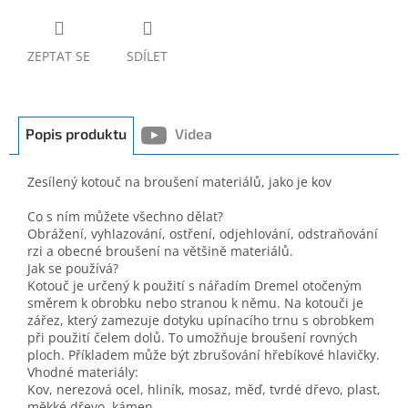
ZEPTAT SE
SDÍLET
Popis produktu
Videa
Zesílený kotouč na broušení materiálů, jako je kov
Co s ním můžete všechno dělat?
Obrážení, vyhlazování, ostření, odjehlování, odstraňování
rzi a obecné broušení na většině materiálů.
Jak se používá?
Kotouč je určený k použití s nářadím Dremel otočeným
směrem k obrobku nebo stranou k němu. Na kotouči je
zářez, který zamezuje dotyku upínacího trnu s obrobkem
při použití čelem dolů. To umožňuje broušení rovných
ploch. Příkladem může být zbrušování hřebíkové hlavičky.
Vhodné materiály:
Kov, nerezová ocel, hliník, mosaz, měď, tvrdé dřevo, plast,
měkké dřevo, kámen.