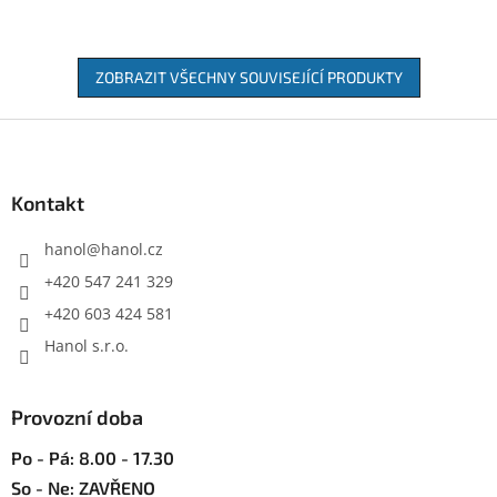
ZOBRAZIT VŠECHNY SOUVISEJÍCÍ PRODUKTY
Z
á
p
a
Kontakt
t
í
hanol
@
hanol.cz
+420 547 241 329
+420 603 424 581
Hanol s.r.o.
Provozní doba
Po - Pá: 8.00 - 17.30
So - Ne: ZAVŘENO