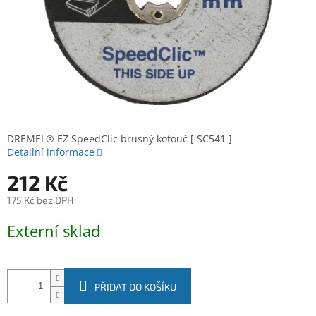
DREMEL® EZ SpeedClic brusný kotouč [ SC541 ]
Detailní informace
212 Kč
175 Kč bez DPH
Měrná
Externí sklad
cena:
PŘIDAT DO KOŠÍKU