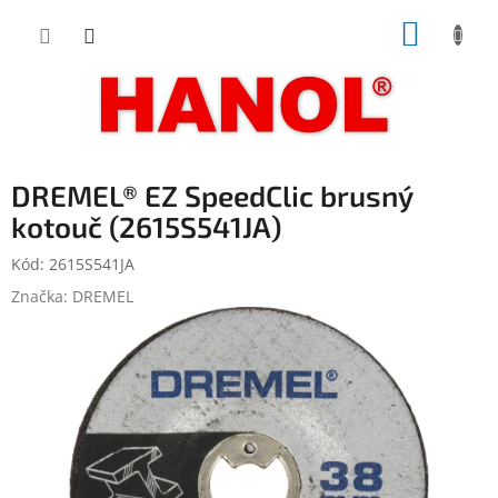
Přejít
NÁKUP
na
obsah
KOŠÍK
DREMEL® EZ SpeedClic brusný
kotouč (2615S541JA)
Kód:
2615S541JA
Značka:
DREMEL