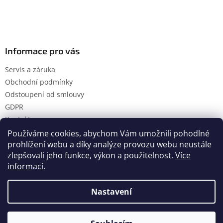
Informace pro vás
Servis a záruka
Obchodní podmínky
Odstoupení od smlouvy
GDPR
Kontakty
Používáme cookies, abychom Vám umožnili pohodlné
prohlížení webu a díky analýze provozu webu neustále
zlepšovali jeho funkce, výkon a použitelnost.
Více
Vytvořil Shoptet
informací
.
Nastavení
Copyright 2026
Hanol s.r.o.
. Všechna práva vyhrazena.
Upravit nastavení cookies