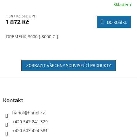
Skladem
1 547 Kč bez DPH
1 872 Kč
DO KOŠÍKU
DREMEL® 3000 [ 3000JC ]
ZOBRAZIT VŠECHNY SOUVISEJÍCÍ PRODUKTY
Z
á
p
a
Kontakt
t
í
hanol
@
hanol.cz
+420 547 241 329
+420 603 424 581