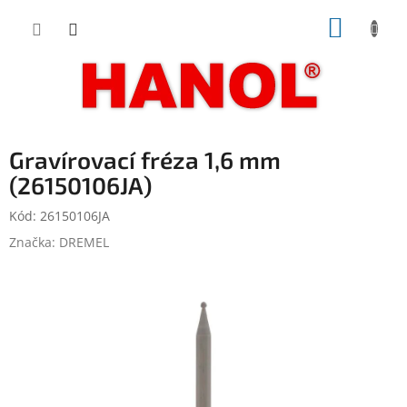
Přejít
NÁKUP
na
obsah
KOŠÍK
Gravírovací fréza 1,6 mm
(26150106JA)
Kód:
26150106JA
Značka:
DREMEL