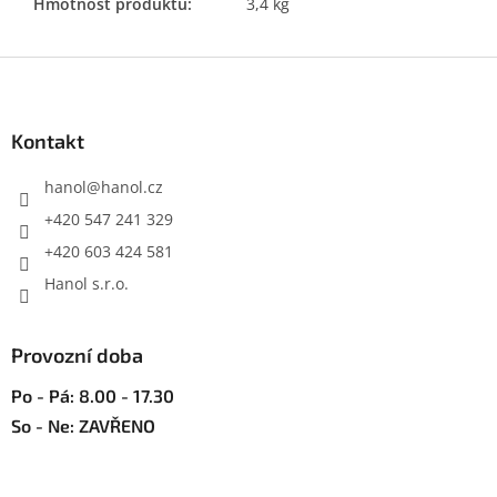
Hmotnost produktu
:
3,4 kg
Z
á
p
a
Kontakt
t
í
hanol
@
hanol.cz
+420 547 241 329
+420 603 424 581
Hanol s.r.o.
Provozní doba
Po - Pá: 8.00 - 17.30
So - Ne: ZAVŘENO