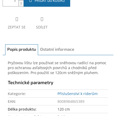
PŘIDAT DO KOŠÍKU
ZEPTAT SE
SDÍLET
Popis produktu
Ostatní informace
Pryžovou lištu lze používat se sněhovou radlicí na pomoc
pro ochranou asfaltových povrchů a chodníků před
poškozením. Pro použití se 120cm sněžným pluhem.
Technické parametry
Kategorie
:
Příslušenství k riderům
EAN
:
8008984865389
Délka produktu
:
120 cm