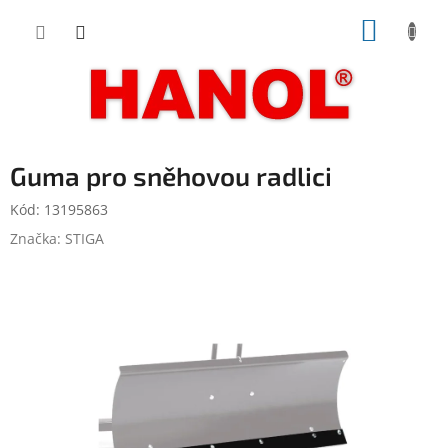
Přejít
NÁKUP
na
obsah
KOŠÍK
Guma pro sněhovou radlici
Kód:
13195863
Značka:
STIGA