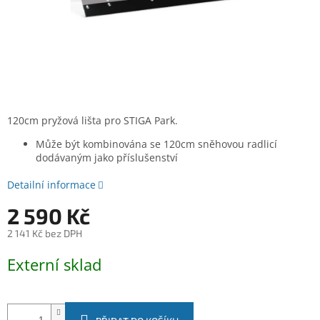
120cm pryžová lišta pro STIGA Park.
Může být kombinována se 120cm sněhovou radlicí
dodávaným jako příslušenství
Detailní informace
2 590 Kč
2 141 Kč bez DPH
Měrná
Externí sklad
cena: