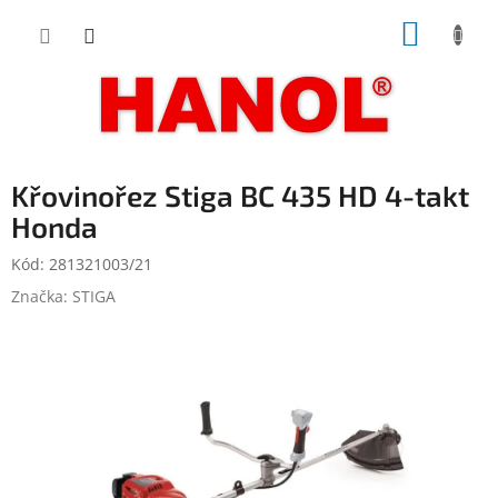
Přejít
NÁKUP
na
obsah
KOŠÍK
Křovinořez Stiga BC 435 HD 4-takt
Honda
Kód:
281321003/21
Značka:
STIGA