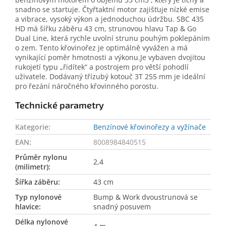
snadno se startuje. Čtyřtaktní motor zajišťuje nízké emise
a vibrace, vysoký výkon a jednoduchou údržbu. SBC 435
HD má šířku záběru 43 cm, strunovou hlavu Tap & Go
Dual Line, která rychle uvolní strunu pouhým poklepáním
o zem. Tento křovinořez je optimálně vyvážen a má
vynikající poměr hmotnosti a výkonu.Je vybaven dvojitou
rukojetí typu „řidítek“ a postrojem pro větší pohodlí
uživatele. Dodávaný třízubý kotouč 3T 255 mm je ideální
pro řezání náročného křovinného porostu.
Technické parametry
Kategorie
:
Benzínové křovinořezy a vyžínače
EAN
:
8008984840515
Průměr nylonu
2,4
(milimetr)
:
Šířka záběru
:
43 cm
Typ nylonové
Bump & Work dvoustrunová se
hlavice
:
snadný posuvem
Délka nylonové