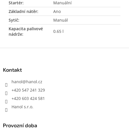
Startér
:
Manuální
Základní nátěr
:
Ano
Sytič
:
Manuál
Kapacita palivové
0.65 l
nádrže
:
Z
á
p
a
Kontakt
t
í
hanol
@
hanol.cz
+420 547 241 329
+420 603 424 581
Hanol s.r.o.
Provozní doba