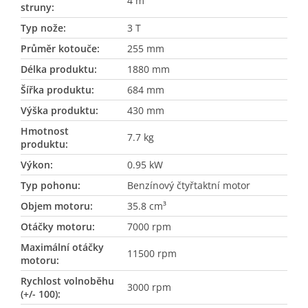
4 m
struny
:
Typ nože
:
3 T
Průměr kotouče
:
255 mm
Délka produktu
:
1880 mm
Šířka produktu
:
684 mm
Výška produktu
:
430 mm
Hmotnost
7.7 kg
produktu
:
Výkon
:
0.95 kW
Typ pohonu
:
Benzínový čtyřtaktní motor
Objem motoru
:
35.8 cm³
Otáčky motoru
:
7000 rpm
Maximální otáčky
11500 rpm
motoru
:
Rychlost volnoběhu
3000 rpm
(+/- 100)
: