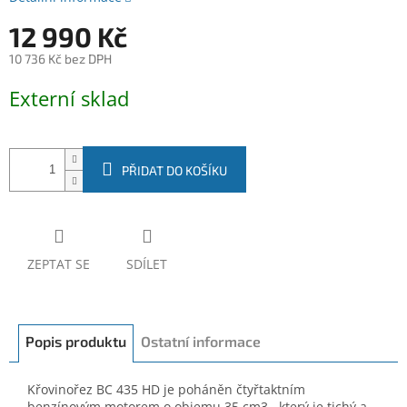
12 990 Kč
10 736 Kč bez DPH
Měrná
Externí sklad
cena:
PŘIDAT DO KOŠÍKU
ZEPTAT SE
SDÍLET
Popis produktu
Ostatní informace
Křovinořez BC 435 HD je poháněn čtyřtaktním
benzínovým motorem o objemu 35 cm3 , který je tichý a