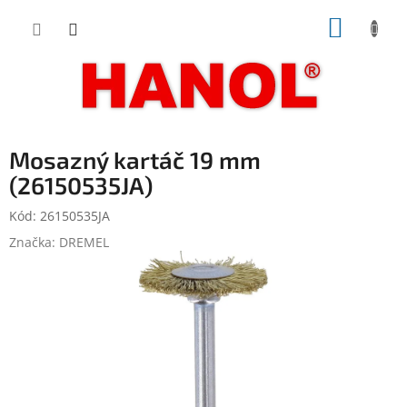
Přejít
NÁKUP
na
obsah
KOŠÍK
Mosazný kartáč 19 mm
(26150535JA)
Kód:
26150535JA
Značka:
DREMEL