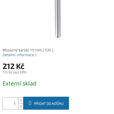
Mosazný kartáč 19 mm [ 535 ]
Detailní informace
212 Kč
175 Kč bez DPH
Měrná
Externí sklad
cena:
PŘIDAT DO KOŠÍKU