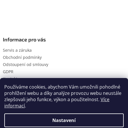
Informace pro vás
Servis a záruka
Obchodní podmínky
Odstoupení od smlouvy
GDPR
Kontakty
Používáme cookies, abychom Vám umožnili pohodlné
prohlížení webu a díky analýze provozu webu neustále
zlepšovali jeho funkce, výkon a použitelnost.
Více
Vytvořil Shoptet
informací
.
Nastavení
Copyright 2026
Hanol s.r.o.
. Všechna práva vyhrazena.
Upravit nastavení cookies