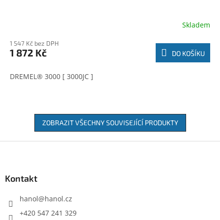
Skladem
1 547 Kč bez DPH
1 872 Kč
DO KOŠÍKU
DREMEL® 3000 [ 3000JC ]
ZOBRAZIT VŠECHNY SOUVISEJÍCÍ PRODUKTY
Z
á
p
a
Kontakt
t
í
hanol
@
hanol.cz
+420 547 241 329