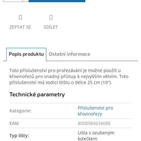
ZEPTAT SE
SDÍLET
Popis produktu
Ostatní informace
Toto příslušenství pro prořezávání je možné použít u
křovinořezů pro snadný přístup k nejvyšším větvím. Toto
příslušenství má vodicí tlištu o délce 25 cm (10").
Technické parametry
Příslušenství pro
Kategorie
:
křovinořezy
EAN
:
8008984634688
Lišta s ozubeným
Typ lišty
:
kolečkem