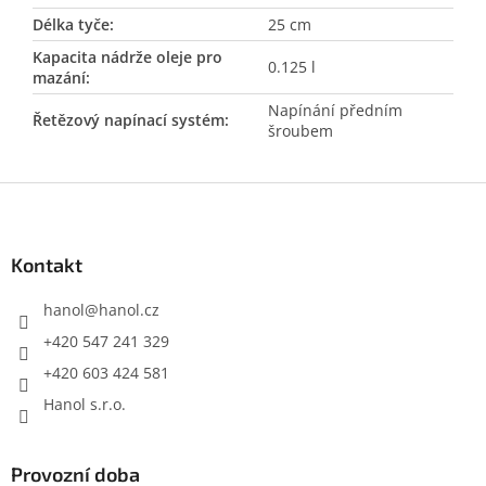
Délka tyče
:
25 cm
Kapacita nádrže oleje pro
0.125 l
mazání
:
Napínání předním
Řetězový napínací systém
:
šroubem
Z
á
p
a
Kontakt
t
í
hanol
@
hanol.cz
+420 547 241 329
+420 603 424 581
Hanol s.r.o.
Provozní doba