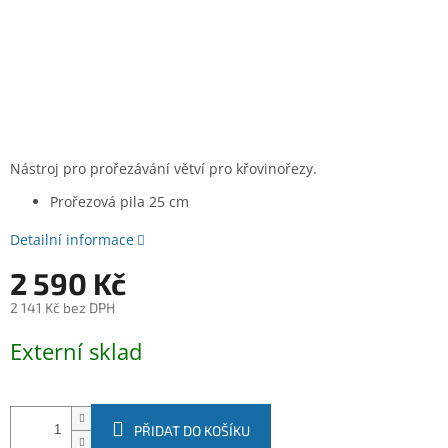
Nástroj pro prořezávání větví pro křovinořezy.
Prořezová pila 25 cm
Detailní informace
2 590 Kč
2 141 Kč bez DPH
Měrná
Externí sklad
cena:
PŘIDAT DO KOŠÍKU