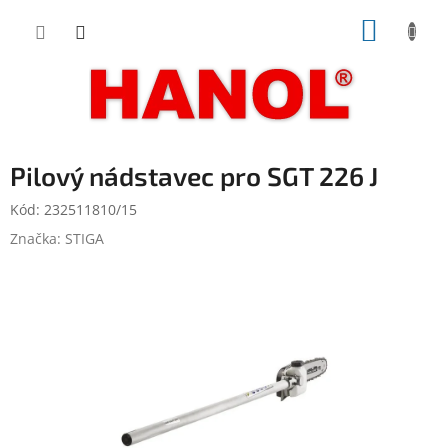
Přejít
NÁKUP
na
obsah
KOŠÍK
Pilový nádstavec pro SGT 226 J
Kód:
232511810/15
Značka:
STIGA