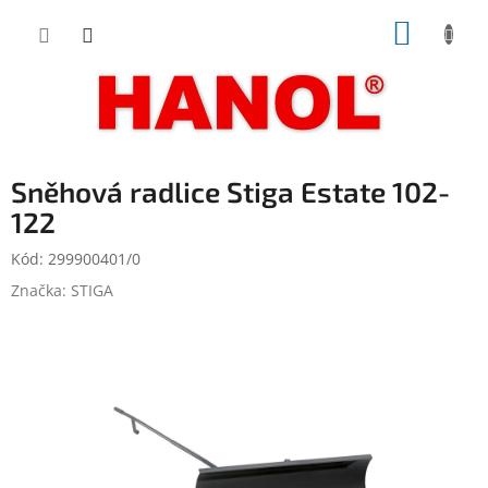
Přejít
NÁKUP
na
obsah
KOŠÍK
Sněhová radlice Stiga Estate 102-
122
Kód:
299900401/0
Značka:
STIGA