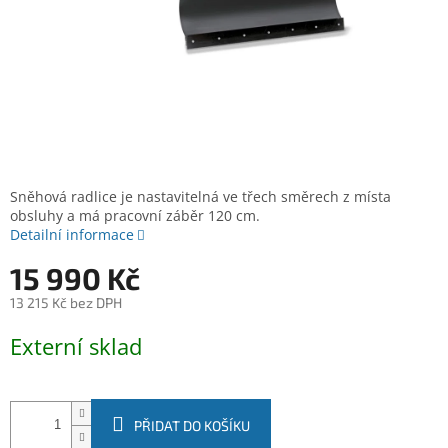
Sněhová radlice je nastavitelná ve třech směrech z místa
obsluhy a má pracovní záběr 120 cm.
Detailní informace
15 990 Kč
13 215 Kč bez DPH
Měrná
Externí sklad
cena:
PŘIDAT DO KOŠÍKU