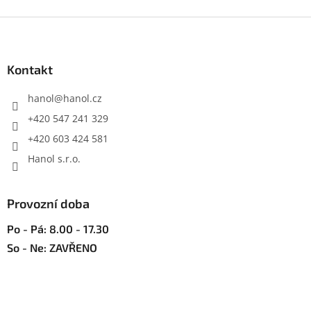
Z
á
p
a
Kontakt
t
í
hanol
@
hanol.cz
+420 547 241 329
+420 603 424 581
Hanol s.r.o.
Provozní doba
Po - Pá: 8.00 - 17.30
So - Ne: ZAVŘENO