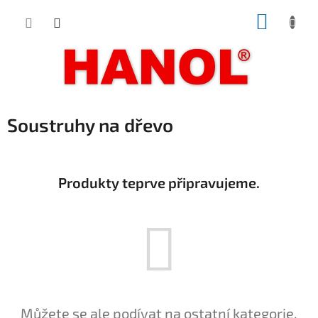
Přejít
NÁKUP
na
obsah
KOŠÍK
Soustruhy na dřevo
Produkty teprve připravujeme.
Můžete se ale podívat na ostatní kategorie.