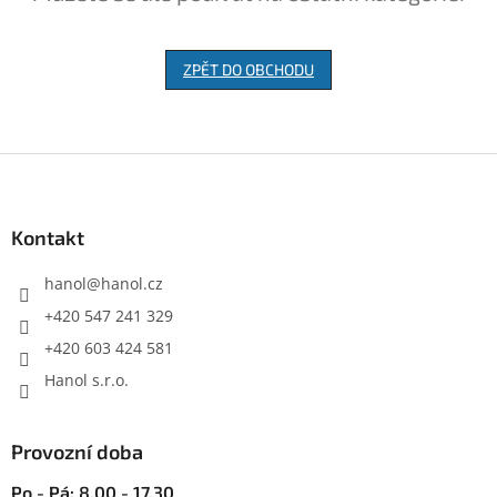
ZPĚT DO OBCHODU
Z
á
p
a
Kontakt
t
í
hanol
@
hanol.cz
+420 547 241 329
+420 603 424 581
Hanol s.r.o.
Provozní doba
Po - Pá: 8.00 - 17.30