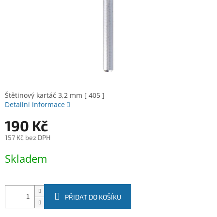
Štětinový kartáč 3,2 mm [ 405 ]
Detailní informace
190 Kč
157 Kč bez DPH
Měrná
Skladem
cena:
PŘIDAT DO KOŠÍKU