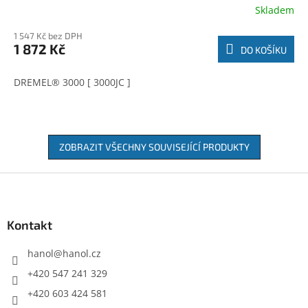
Skladem
1 547 Kč bez DPH
1 872 Kč
DO KOŠÍKU
DREMEL® 3000 [ 3000JC ]
ZOBRAZIT VŠECHNY SOUVISEJÍCÍ PRODUKTY
Z
á
p
a
Kontakt
t
í
hanol
@
hanol.cz
+420 547 241 329
+420 603 424 581