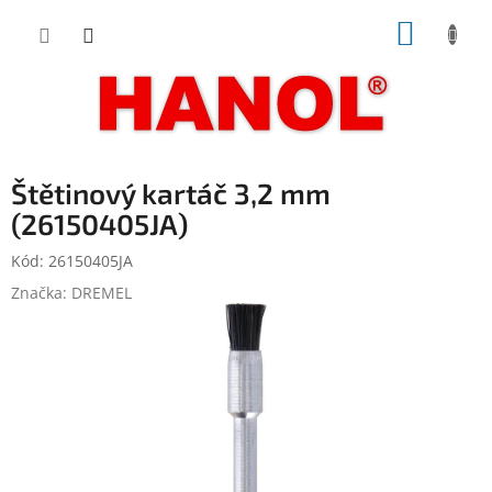
Přejít
NÁKUP
na
obsah
KOŠÍK
Štětinový kartáč 3,2 mm
(26150405JA)
Kód:
26150405JA
Značka:
DREMEL