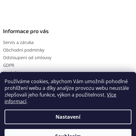
Informace pro vás
Servis a záruka
Obchodní podmínky
Odstoupení od smlouvy
GDPR
Kontakty
Používáme cookies, abychom Vám umožnili pohodlné
prohlížení webu a díky analýze provozu webu neustále
zlepšovali jeho funkce, výkon a použitelnost.
Více
Vytvořil Shoptet
informací
.
Nastavení
Copyright 2026
Hanol s.r.o.
. Všechna práva vyhrazena.
Upravit nastavení cookies