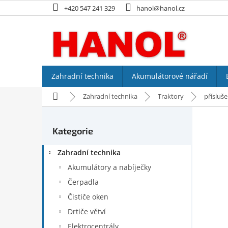
Přejít
+420 547 241 329
hanol@hanol.cz
na
obsah
Zahradní technika
Akumulátorové nářadí
Domů
Zahradní technika
Traktory
přísluše
P
o
Kategorie
Přeskočit
s
kategorie
t
Zahradní technika
r
a
Akumulátory a nabíječky
n
Čerpadla
n
Čističe oken
í
p
Drtiče větví
a
Elektrocentrály