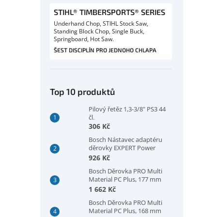
STIHL® TIMBERSPORTS® SERIES
Underhand Chop, STIHL Stock Saw,
Standing Block Chop, Single Buck,
Springboard, Hot Saw.
ŠEST DISCIPLÍN PRO JEDNOHO CHLAPA
Top 10 produktů
Pilový řetěz 1,3-3/8" PS3 44
čl.
306 Kč
Bosch Nástavec adaptéru
děrovky EXPERT Power
Change Plus, šestihranná
926 Kč
stopka 11 mm, 300 mm
Bosch Děrovka PRO Multi
(2608902032)
Material PC Plus, 177 mm
(2608594421)
1 662 Kč
Bosch Děrovka PRO Multi
Material PC Plus, 168 mm