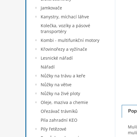
n
Jamkovače
e
Kanystry, míchací láhve
l
Kolečka, vozíky a pásové
transportéry
Kombi - multifunkční motory
Křovinořezy a vyžínače
Lesnické nářadí
Nářadí
Nůžky na trávu a keře
Nůžky na větve
Nůžky na živé ploty
Oleje, maziva a chemie
Pop
Ořezávač trávníků
Pila zahradní KEO
Mulč
Pily řetězové
mulč