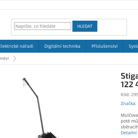
HLEDAT
Elektrické nářadí
Digitální technika
Příslušenství
Syst
nství
Stig
122
Kód:
29
Značka:
Mulčovac
poté můž
sběracíh
Detailní