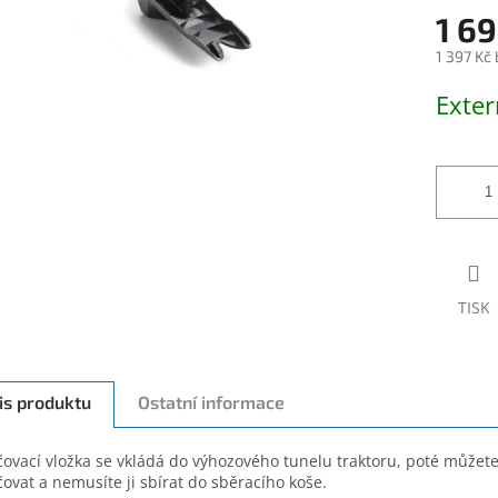
1 69
1 397 Kč
Měrná
Exter
cena:
TISK
is produktu
Ostatní informace
ovací vložka se vkládá do výhozového tunelu traktoru, poté můžete
ovat a nemusíte ji sbírat do sběracího koše.