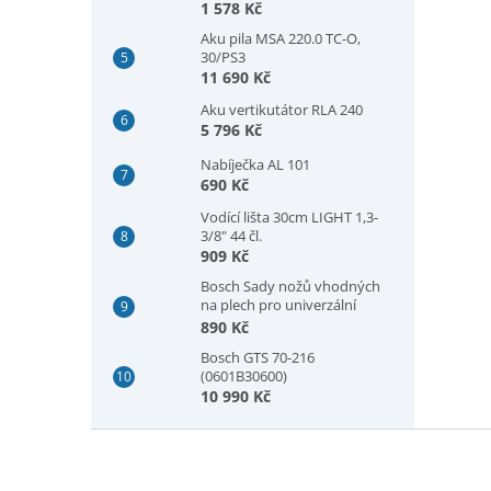
(2608594420)
1 578 Kč
Aku pila MSA 220.0 TC-O,
30/PS3
11 690 Kč
Aku vertikutátor RLA 240
5 796 Kč
Nabíječka AL 101
690 Kč
Vodící lišta 30cm LIGHT 1,3-
3/8" 44 čl.
909 Kč
Bosch Sady nožů vhodných
na plech pro univerzální
nůžky GSC 2.8, plech, 5 kusů
890 Kč
(2607010025)
Bosch GTS 70-216
(0601B30600)
10 990 Kč
Z
á
p