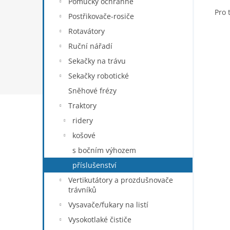
Pomůcky ochranné
Pro 
Postřikovače-rosiče
Rotavátory
Ruční nářadí
Sekačky na trávu
Sekačky robotické
Sněhové frézy
Traktory
ridery
košové
s bočním výhozem
příslušenství
Vertikutátory a prozdušnovače
trávníků
Vysavače/fukary na listí
Vysokotlaké čističe