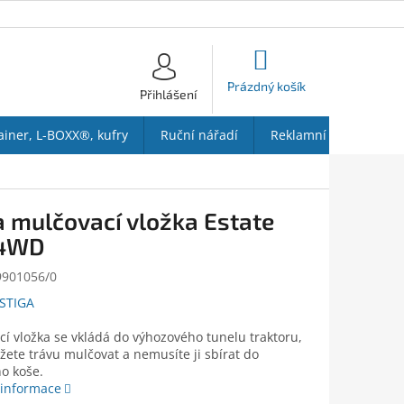
NÁKUPNÍ
KOŠÍK
Prázdný košík
Přihlášení
ainer, L-BOXX®, kufry
Ruční nářadí
Reklamní předměty
a mulčovací vložka Estate
 4WD
9901056/0
STIGA
í vložka se vkládá do výhozového tunelu traktoru,
ete trávu mulčovat a nemusíte ji sbírat do
o koše.
 informace