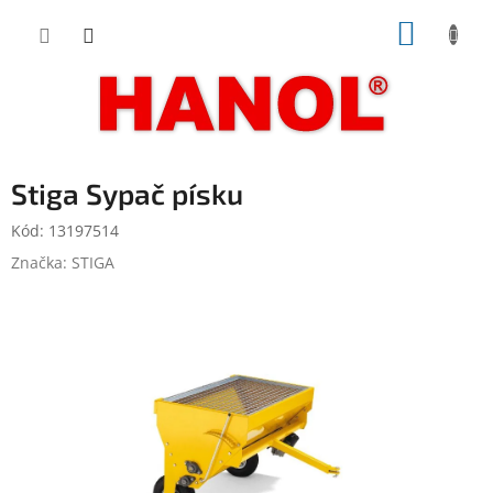
Přejít
NÁKUP
na
obsah
KOŠÍK
Stiga Sypač písku
Kód:
13197514
Značka:
STIGA