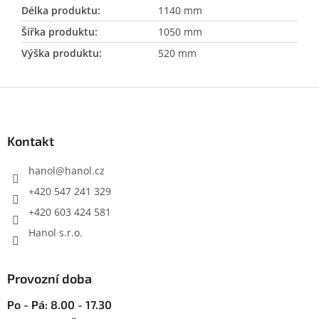
Délka produktu
:
1140 mm
Šířka produktu
:
1050 mm
Výška produktu
:
520 mm
Z
á
p
a
Kontakt
t
í
hanol
@
hanol.cz
+420 547 241 329
+420 603 424 581
Hanol s.r.o.
Provozní doba
Po - Pá: 8.00 - 17.30