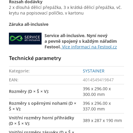
Rozsah dodávky
2 x dlouhá dělicí přepážka, 3 x krátká dělicí přepážka, vč.
krytu na popisovací políčko, v kartonu
Záruka all-inclusive
Service all-inclusive. Nyní nový
a pevně spojený s každým nářadím
Festool.
Více informací na Festool.cz
Technické parametry
Kategorie
:
SYSTAINER
EAN
:
4014549419847
396 x 296.00 x
Rozměry (D × Š × V)
:
300.00 mm
Rozměry s opěrnými nohami (D ×
396 x 296.00 x
Š × V)
:
337.00 mm
Vnitřní rozměry horní přihrádky
389 x 287 x 190 mm
(D × Š × V)
:
Vnitřní rozměry zásuvky (D × Š ×