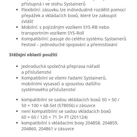
přístupná i ve stohu Systainerů
Flexibilní: zásuvku lze individuálně rozdělit pomocí
přepážek a vkládacích boxů, které lze zakoupit
zvlášť
Mobilní: s pojízdným vozíkem SYS-RB nebo
transportním vozíkem SYS-Roll
Kompatibilní: pasuje do celého systému Systainerů
Festool – jednoduché spojování a přemisťování
Stěžejní oblasti použití
Jednoduchá společná přeprava nářadí
a příslušenství
Kompatibilní se všemi řadami Systainerů,
mobilními vysavači a spoustou dalšího
systémového příslušenství
kompatibilní se sadou vkládacích boxů 50 × 50 /
50 × 100 × 68-Set (578056) v zásuvce
není kompatibilní se sadou vkládacích boxů
60 × 60 / 120 × 71 3× FT (201124)
kompatibilní s vkládacími boxy 204858, 204859,
204860, 204861 v zásuvce