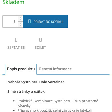
Skladem
cena:
PŘIDAT DO KOŠÍKU
ZEPTAT SE
SDÍLET
Popis produktu
Ostatní informace
Nahoře Systainer. Dole Sortainer.
Silné stránky a užitek
Praktické: kombinace Systaineru3 M a prostorné
zásuvky
Připraveno k použití: čelní zásuvka je kdykoli