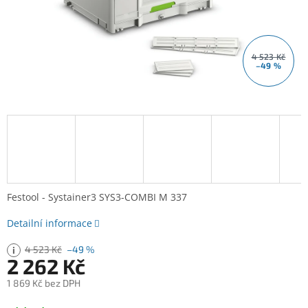
4 523 Kč
–49 %
Festool - Systainer3 SYS3-COMBI M 337
Detailní informace
4 523 Kč
–49 %
2 262 Kč
1 869 Kč bez DPH
Měrná