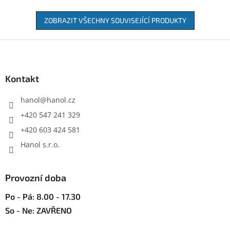
ZOBRAZIT VŠECHNY SOUVISEJÍCÍ PRODUKTY
Z
á
p
a
Kontakt
t
í
hanol
@
hanol.cz
+420 547 241 329
+420 603 424 581
Hanol s.r.o.
Provozní doba
Po - Pá: 8.00 - 17.30
So - Ne: ZAVŘENO