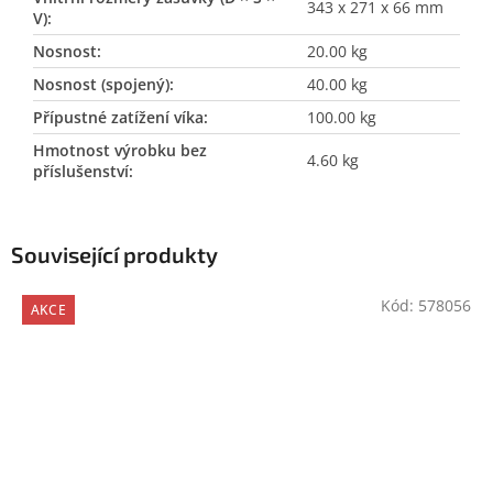
343 x 271 x 66 mm
V)
:
Nosnost
:
20.00 kg
Nosnost (spojený)
:
40.00 kg
Přípustné zatížení víka
:
100.00 kg
Hmotnost výrobku bez
4.60 kg
příslušenství
:
Související produkty
Kód:
578056
AKCE