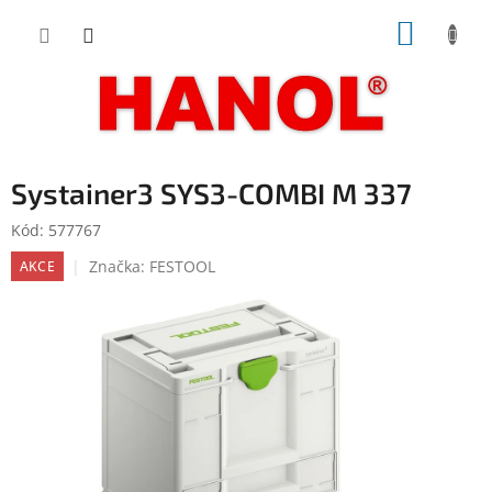
Přejít
NÁKUP
na
obsah
KOŠÍK
Systainer3 SYS3-COMBI M 337
Kód:
577767
Značka:
FESTOOL
AKCE