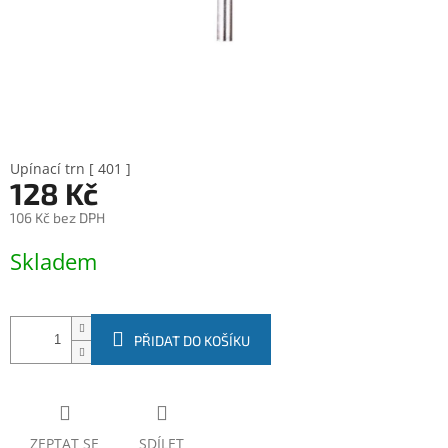
Upínací trn [ 401 ]
128 Kč
106 Kč bez DPH
Měrná
Skladem
cena:
PŘIDAT DO KOŠÍKU
ZEPTAT SE
SDÍLET