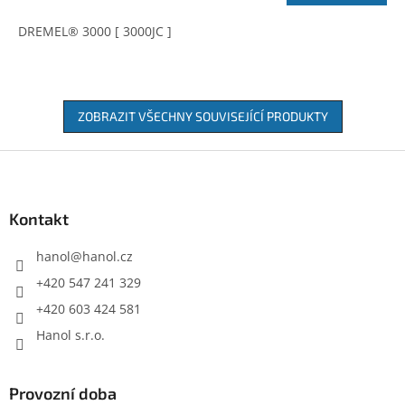
DREMEL® 3000 [ 3000JC ]
ZOBRAZIT VŠECHNY SOUVISEJÍCÍ PRODUKTY
Z
á
p
a
Kontakt
t
í
hanol
@
hanol.cz
+420 547 241 329
+420 603 424 581
Hanol s.r.o.
Provozní doba