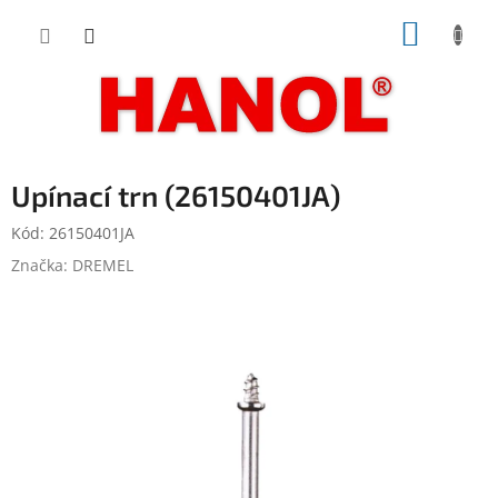
Přejít
NÁKUP
na
obsah
KOŠÍK
Upínací trn (26150401JA)
Kód:
26150401JA
Značka:
DREMEL