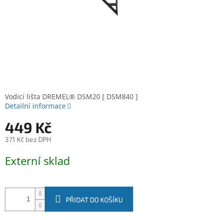
Vodicí lišta DREMEL® DSM20 [ DSM840 ]
Detailní informace
449 Kč
371 Kč bez DPH
Měrná
Externí sklad
cena:
PŘIDAT DO KOŠÍKU