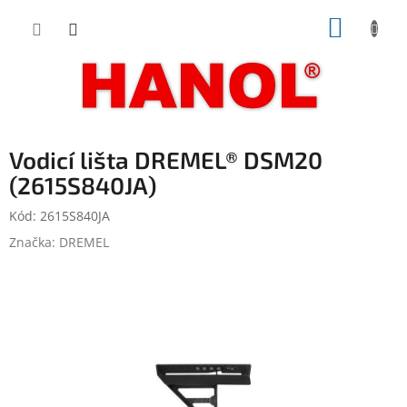
Přejít
NÁKUP
na
obsah
KOŠÍK
Vodicí lišta DREMEL® DSM20
(2615S840JA)
Kód:
2615S840JA
Značka:
DREMEL