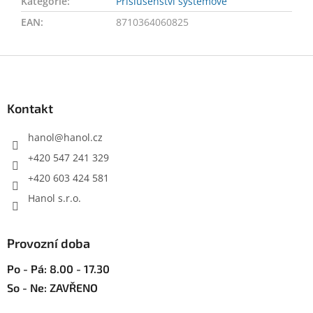
Kategorie
:
Příslušenství systémové
EAN
:
8710364060825
Z
á
p
a
Kontakt
t
í
hanol
@
hanol.cz
+420 547 241 329
+420 603 424 581
Hanol s.r.o.
Provozní doba
Po - Pá: 8.00 - 17.30
So - Ne: ZAVŘENO