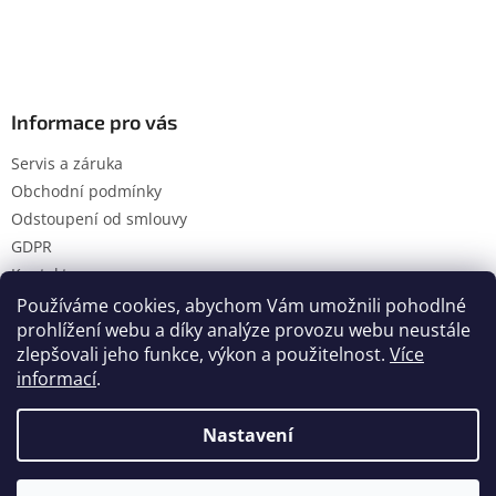
Informace pro vás
Servis a záruka
Obchodní podmínky
Odstoupení od smlouvy
GDPR
Kontakty
Používáme cookies, abychom Vám umožnili pohodlné
prohlížení webu a díky analýze provozu webu neustále
zlepšovali jeho funkce, výkon a použitelnost.
Více
Vytvořil Shoptet
informací
.
Nastavení
Copyright 2026
Hanol s.r.o.
. Všechna práva vyhrazena.
Upravit nastavení cookies