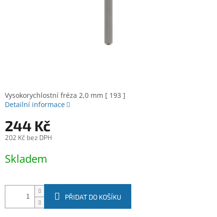
Vysokorychlostní fréza 2,0 mm [ 193 ]
Detailní informace
244 Kč
202 Kč bez DPH
Měrná
Skladem
cena:
PŘIDAT DO KOŠÍKU