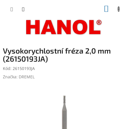
Přejít
NÁKUP
na
obsah
KOŠÍK
Vysokorychlostní fréza 2,0 mm
(26150193JA)
Kód:
26150193JA
Značka:
DREMEL