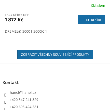
Skladem
1 547 Kč bez DPH
1 872 Kč
DO KOŠÍKU
DREMEL® 3000 [ 3000JC ]
ZOBRAZIT VŠECHNY SOUVISEJÍCÍ PRODUKTY
Z
á
p
a
Kontakt
t
í
hanol
@
hanol.cz
+420 547 241 329
+420 603 424 581