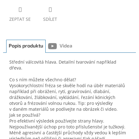
ZEPTAT SE
SDÍLET
Popis produktu
Videa
Střední válcovitá hlava. Detailní tvarování například
dřeva.
Co s ním můžete všechno dělat?
Vysokorychlostní fréza se skvěle hodí na úběr materiálů
například při obrážení, rytí, gravírování, dlabání,
drážkování, žlábkování, vykládání, řezání kónických
otvorů a frézování volnou rukou. Tip: pro výsledky
v daném materiálů se podívejte na obrázek či video.
Jak se používá?
Pro efektivní výsledek používejte strany hlavy.
Nejpoužívanější úchop pro toto příslušenství je tužkový.
Méně agresivní a častější průchody vždy vedou k lepším
výsledkům než přílišný či agresivní tlak nářadí