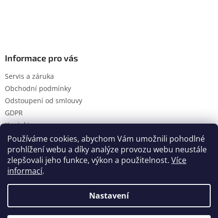
Informace pro vás
Servis a záruka
Obchodní podmínky
Odstoupení od smlouvy
GDPR
Kontakty
Používáme cookies, abychom Vám umožnili pohodlné
prohlížení webu a díky analýze provozu webu neustále
zlepšovali jeho funkce, výkon a použitelnost.
Více
Vytvořil Shoptet
informací
.
Nastavení
Copyright 2026
Hanol s.r.o.
. Všechna práva vyhrazena.
Upravit nastavení cookies