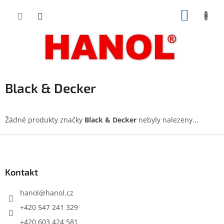
Přejít
NÁKUP
na
obsah
KOŠÍK
Black & Decker
Žádné produkty značky
Black & Decker
nebyly nalezeny...
Z
á
p
a
Kontakt
t
í
hanol
@
hanol.cz
+420 547 241 329
+420 603 424 581