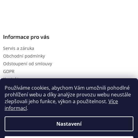
Informace pro vás
Servis a záruka
Obchodní podmínky
Odstoupení od smlouvy
GDPR
Kontakty
Používáme cookies, abychom Vám umožnili pohodlné
prohlížení webu a díky analýze provozu webu neustále
zlepšovali jeho funkce, výkon a použitelnost.
Více
Vytvořil Shoptet
informací
.
Nastavení
Copyright 2026
Hanol s.r.o.
. Všechna práva vyhrazena.
Upravit nastavení cookies