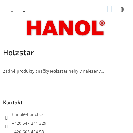
Přejít
NÁKUP
na
obsah
KOŠÍK
Holzstar
Žádné produkty značky
Holzstar
nebyly nalezeny...
Z
á
p
a
Kontakt
t
í
hanol
@
hanol.cz
+420 547 241 329
+420 603 424 581