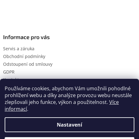
Informace pro vás
Servis a záruka
Obchodní podmínky
Odstoupení od smlouvy
GDPR
Kontakty
Používáme cookies, abychom Vám umožnili pohodlné
prohlížení webu a díky analýze provozu webu neustále
zlepšovali jeho funkce, výkon a použitelnost.
Více
Vytvořil Shoptet
informací
.
Nastavení
Copyright 2026
Hanol s.r.o.
. Všechna práva vyhrazena.
Upravit nastavení cookies