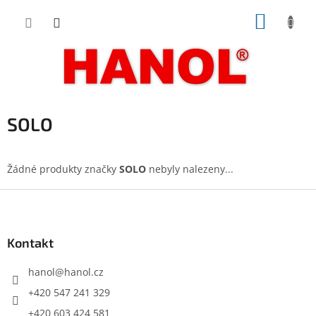
Přejít
NÁKUP
na
obsah
KOŠÍK
SOLO
Žádné produkty značky
SOLO
nebyly nalezeny...
Z
á
p
a
Kontakt
t
í
hanol
@
hanol.cz
+420 547 241 329
+420 603 424 581