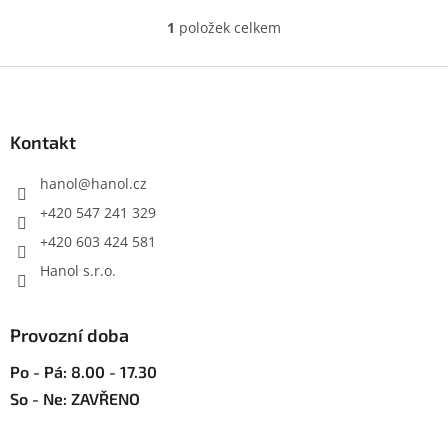
1
položek celkem
O
v
l
Z
á
á
d
p
a
a
Kontakt
c
t
í
í
hanol
@
hanol.cz
p
r
+420 547 241 329
v
+420 603 424 581
k
y
Hanol s.r.o.
v
ý
p
Provozní doba
i
s
Po - Pá: 8.00 - 17.30
u
So - Ne: ZAVŘENO