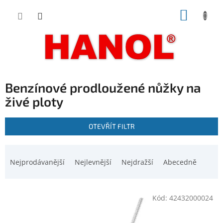
Přejít
NÁKUP
na
obsah
KOŠÍK
Benzínové prodloužené nůžky na
živé ploty
V
OTEVŘÍT FILTR
ý
p
Ř
i
a
Nejprodávanější
Nejlevnější
Nejdražší
Abecedně
s
z
p
e
r
n
o
Kód:
42432000024
í
d
p
u