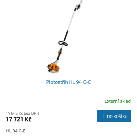
r
k
o
t
d
ů
u
k
t
ů
Plotostřih HL 94 C-E
Externí sklad
14 645 Kč bez DPH
DO KOŠÍKU
17 721 Kč
HL 94 C-E