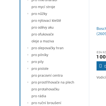
pro mycí stroje
pro nůžky
pro nýtovací kleště
pro oděvy aku
Bosch
(260
pro ofukovače
oleje a maziva
pro olepovačky hran
834 Kč
pro pilníky
1 00
pro pily
pro pistole
pro pracovní centra
Vodicí
pro prostřihovače na plech
pro protahovačku
pro rádia
pro ruční broušení