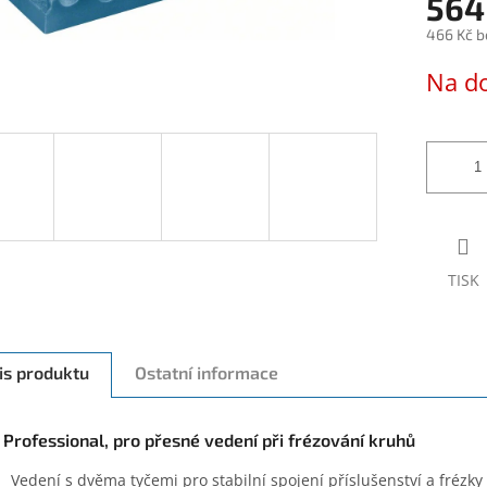
564
466 Kč b
Měrná
Na d
cena:
TISK
is produktu
Ostatní informace
Professional, pro přesné vedení při frézování kruhů
Vedení s dvěma tyčemi pro stabilní spojení příslušenství a frézky