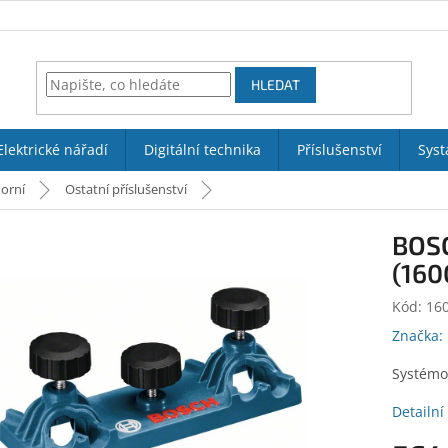
HLEDAT
Elektrické nářadí
Digitální technika
Příslušenství
Syst
horní
Ostatní příslušenství
BOSC
(160
Kód:
16
Značka:
Systémov
Detailní