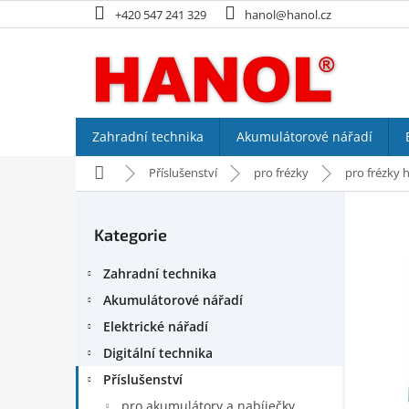
Přejít
+420 547 241 329
hanol@hanol.cz
na
obsah
Zahradní technika
Akumulátorové nářadí
Domů
Příslušenství
pro frézky
pro frézky 
P
o
Kategorie
Přeskočit
s
kategorie
t
Zahradní technika
r
a
Akumulátorové nářadí
n
Elektrické nářadí
n
Digitální technika
í
p
Příslušenství
a
pro akumulátory a nabíječky