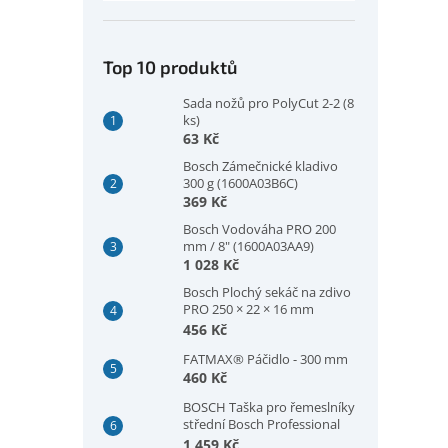
Top 10 produktů
Sada nožů pro PolyCut 2-2 (8
ks)
63 Kč
Bosch Zámečnické kladivo
300 g (1600A03B6C)
369 Kč
Bosch Vodováha PRO 200
mm / 8" (1600A03AA9)
1 028 Kč
Bosch Plochý sekáč na zdivo
PRO 250 × 22 × 16 mm
(1600A03A9W)
456 Kč
FATMAX® Páčidlo - 300 mm
460 Kč
BOSCH Taška pro řemeslníky
střední Bosch Professional
(1600A003BJ)
1 459 Kč