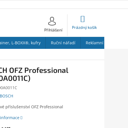
NÁKUPNÍ
KOŠÍK
Prázdný košík
Přihlášení
ainer, L-BOXX®, kufry
Ruční nářadí
Reklamní předměty
H OFZ Professional
0A0011C)
00A0011C
BOSCH
é příslušenství OFZ Professional
 informace