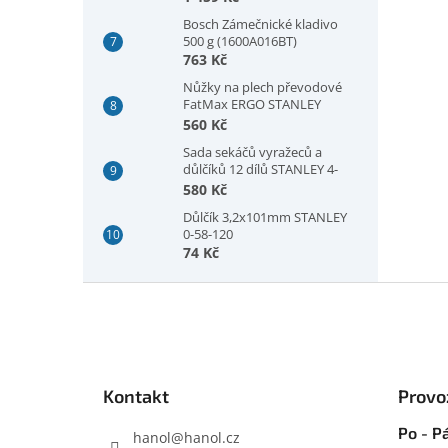
Bosch Zámečnické kladivo
500 g (1600A016BT)
763 Kč
Nůžky na plech převodové
FatMax ERGO STANLEY
FMHT73755-0
560 Kč
Sada sekáčů vyražeců a
důlčíků 12 dílů STANLEY 4-
18-299
580 Kč
Důlčík 3,2x101mm STANLEY
0-58-120
74 Kč
Z
á
p
a
t
Kontakt
Provo
í
Po - Pá
hanol
@
hanol.cz