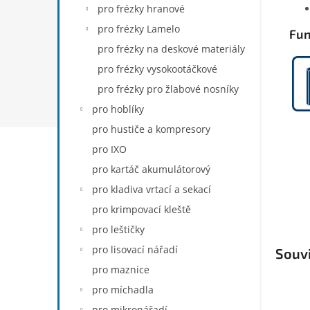
pro frézky hranové
pro frézky Lamelo
Fu
pro frézky na deskové materiály
pro frézky vysokootáčkové
pro frézky pro žlabové nosníky
pro hoblíky
pro hustiče a kompresory
pro IXO
pro kartáč akumulátorový
pro kladiva vrtací a sekací
pro krimpovací kleště
pro leštičky
pro lisovací nářadí
Souvi
pro maznice
pro míchadla
pro mikronářadí