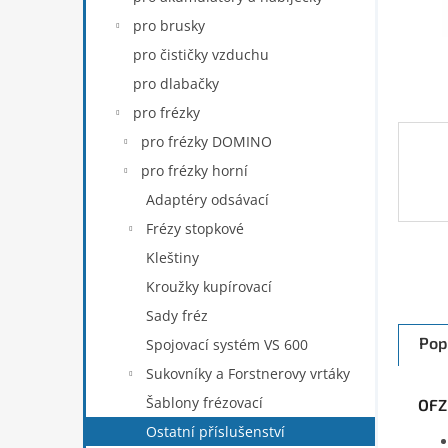
n
pro brusky
e
pro čističky vzduchu
l
pro dlabačky
pro frézky
pro frézky DOMINO
pro frézky horní
Adaptéry odsávací
Frézy stopkové
Kleštiny
Kroužky kupírovací
Sady fréz
Pop
Spojovací systém VS 600
Sukovníky a Forstnerovy vrtáky
Šablony frézovací
OFZ 
Ostatní příslušenství