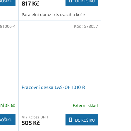
KOŠÍKU
DO KOŠÍKU
817 Kč
Paralelní doraz frézovacího koše
81006-4
Kód:
578057
Pracovní deska LAS-OF 1010 R
rní sklad
Externí sklad
417 Kč bez DPH
KOŠÍKU
DO KOŠÍKU
505 Kč