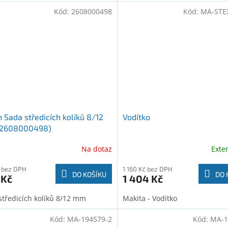
Kód:
2608000498
Kód:
MA-STE
 Sada středicích kolíků 8/12
Vodítko
2608000498)
Na dotaz
Exte
 bez DPH
1 160 Kč bez DPH
DO KOŠÍKU
DO 
 Kč
1 404 Kč
středicích kolíků 8/12 mm
Makita - Vodítko
Kód:
MA-194579-2
Kód:
MA-1