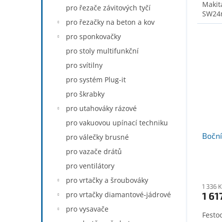
Makit
pro řezače závitových tyčí
SW24m
pro řezačky na beton a kov
pro sponkovačky
pro stoly multifunkční
pro svítilny
pro systém Plug-it
pro škrabky
pro utahováky rázové
pro vakuovou upínací techniku
Bočn
pro válečky brusné
pro vazače drátů
pro ventilátory
pro vrtačky a šroubováky
1 336 
pro vrtačky diamantové-jádrové
1 61
pro vysavače
Festo