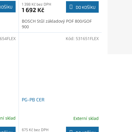
1 398 Kč bez DPH
KOŠÍKU
DO KOŠÍKU
1 692 Kč
BOSCH Stůl základový POF 800/GOF
900
654FLEX
Kód:
531651FLEX
PG-PB CER
rní sklad
Externí sklad
675 Kč bez DPH