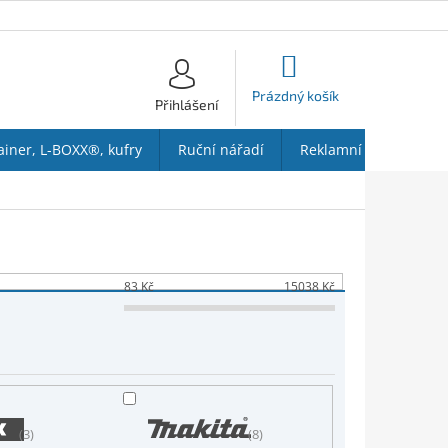
NÁKUPNÍ
KOŠÍK
Prázdný košík
Přihlášení
ainer, L-BOXX®, kufry
Ruční nářadí
Reklamní předměty
83
Kč
15038
Kč
3
8