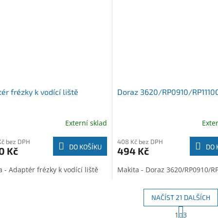
ér frézky k vodící liště
Doraz 3620/RP0910/RP1110
Externí sklad
Exte
Kč bez DPH
408 Kč bez DPH
DO KOŠÍKU
DO 
0 Kč
494 Kč
 - Adaptér frézky k vodící liště
Makita - Doraz 3620/RP0910/R
NAČÍST 21 DALŠÍCH
S
1
3