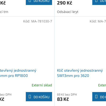
DO KOŠÍKU
DO 
 Kč
290 Kč
cí trn
Odsávací kryt
Kód:
MA-781030-7
Kód:
MA-7
otevřený jednostranný
Klíč otevřený jednostranný
mm pro RP1800
SW13mm pro 3620
Externí sklad
Exte
 bez DPH
69 Kč bez DPH
DO KOŠÍKU
DO 
Kč
83 Kč