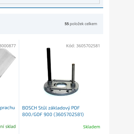
55
položek celkem
8000877
Kód:
3605702581
 prachu
BOSCH Stůl základový POF
800/GOF 900 (3605702581)
rní sklad
Skladem