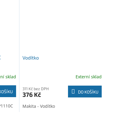
C
Vodítko
rní sklad
Externí sklad
311 Kč bez DPH
KOŠÍKU
DO KOŠÍKU
376 Kč
P1110C
Makita - Vodítko