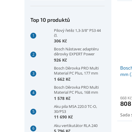
Top 10 produktů
Pilový řetěz 1,3-3/8" PS3 44
čl.
306 Kč
Bosch Nástavec adaptéru
děrovky EXPERT Power
Change Plus, šestihranná
926 Kč
stopka 11 mm, 300 mm
Bosch
Bosch Děrovka PRO Multi
(2608902032)
Material PC Plus, 177 mm
mm (
(2608594421)
1 662 Kč
Bosch Děrovka PRO Multi
Material PC Plus, 168 mm
(2608594420)
1 578 Kč
668 Kč
808
Aku pila MSA 220.0 TC-O,
30/PS3
Sada 
11 690 Kč
Aku vertikutátor RLA 240
5 796 Kč