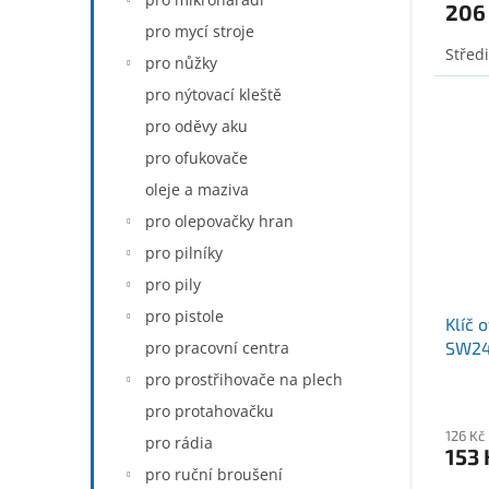
206
pro mycí stroje
Středi
pro nůžky
pro nýtovací kleště
pro oděvy aku
pro ofukovače
oleje a maziva
pro olepovačky hran
pro pilníky
pro pily
pro pistole
Klíč 
SW24
pro pracovní centra
pro prostřihovače na plech
pro protahovačku
126 Kč
pro rádia
153 
pro ruční broušení