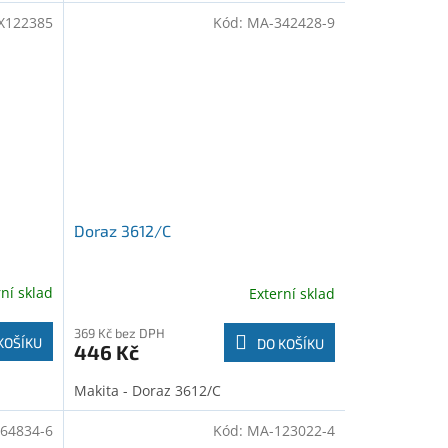
X122385
Kód:
MA-342428-9
Doraz 3612/C
rní sklad
Externí sklad
369 Kč bez DPH
KOŠÍKU
DO KOŠÍKU
446 Kč
Makita - Doraz 3612/C
64834-6
Kód:
MA-123022-4