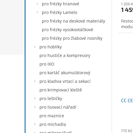
pro frézky hranové
1 206 
1 45
pro frézky Lamelo
pro frézky na deskové materiály
Festo
modu
pro frézky vysokootáčkové
pro frézky pro žlabové nosníky
pro hoblíky
pro hustiče a kompresory
pro IXO
pro kartáč akumulátorový
pro kladiva vrtací a sekací
pro krimpovací kleště
pro leštičky
CC C
pro lisovací nářadí
pro maznice
pro míchadla
170 Kč
pro mikronářadí