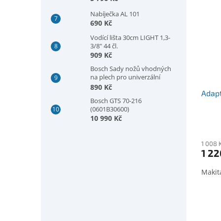
Nabíječka AL 101
690 Kč
Vodící lišta 30cm LIGHT 1,3-
3/8" 44 čl.
909 Kč
Bosch Sady nožů vhodných
na plech pro univerzální
nůžky GSC 2.8, plech, 5 kusů
890 Kč
Adapt
(2607010025)
Bosch GTS 70-216
(0601B30600)
10 990 Kč
1 008 
1 22
Makita