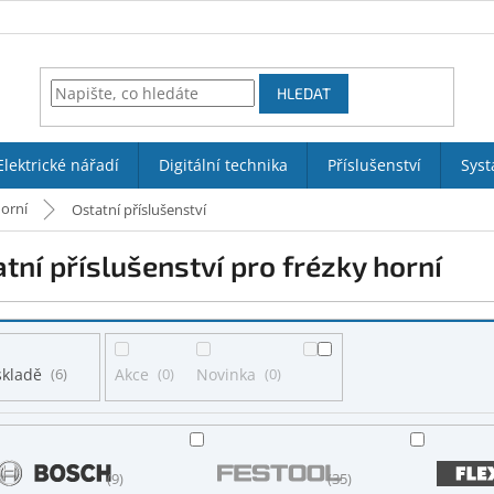
HLEDAT
Elektrické nářadí
Digitální technika
Příslušenství
Syst
horní
Ostatní příslušenství
tní příslušenství pro frézky horní
skladě
6
Akce
0
Novinka
0
9
35