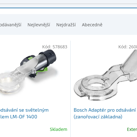
odávanější
Nejlevnější
Nejdražší
Abecedně
Kód:
578683
Kód:
260
odsávání se světelným
Bosch Adaptér pro odsávání
lem LM-OF 1400
(zanořovací základna)
(2608000877)
Skladem
Exte