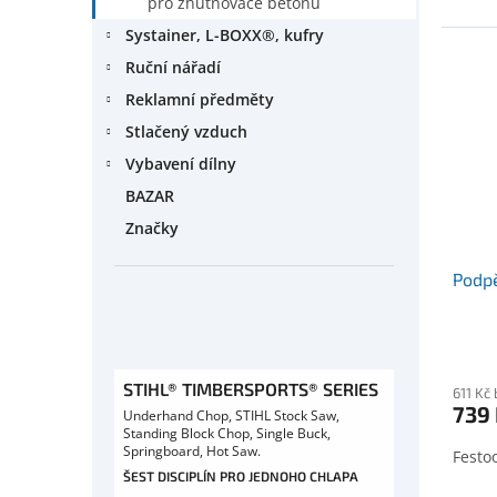
pro zhutňovače betonu
Systainer, L-BOXX®, kufry
Ruční nářadí
Reklamní předměty
Stlačený vzduch
Vybavení dílny
BAZAR
Značky
Podp
STIHL® TIMBERSPORTS® SERIES
611 Kč
739
Underhand Chop, STIHL Stock Saw,
Standing Block Chop, Single Buck,
Springboard, Hot Saw.
Festo
ŠEST DISCIPLÍN PRO JEDNOHO CHLAPA