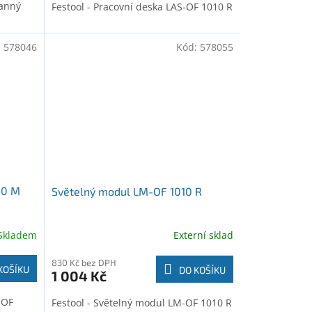
ranný
Festool - Pracovní deska LAS-OF 1010 R
:
578046
Kód:
578055
10 M
Světelný modul LM-OF 1010 R
Skladem
Externí sklad
830 Kč bez DPH
KOŠÍKU
DO KOŠÍKU
1 004 Kč
-OF
Festool - Světelný modul LM-OF 1010 R