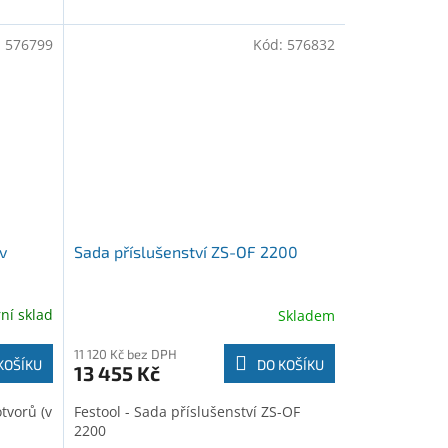
:
576799
Kód:
576832
v
Sada příslušenství ZS-OF 2200
rní sklad
Skladem
11 120 Kč bez DPH
KOŠÍKU
DO KOŠÍKU
13 455 Kč
otvorů (v
Festool - Sada příslušenství ZS-OF
2200