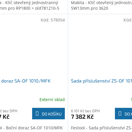
a - Klíč otevřený jednostranný
Makita - Klíč otevřený jednost
m pro RP1800 = old781210-5
SW13mm pro 3620
Kód:
578054
Kód
í doraz SA-OF 1010/MFK
Sada příslušenství ZS-OF 10
Externí sklad
Kč bez DPH
6 101 Kč bez DPH
DO KOŠÍKU
DO 
7 Kč
7 382 Kč
ol - Boční doraz SA-OF 1010/MFK
Festool - Sada příslušenství ZS