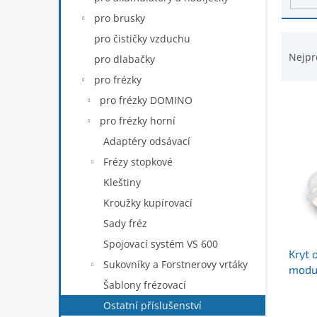
d
n
pro brusky
u
e
k
Ř
pro čističky vzduchu
l
t
a
Nejpr
pro dlabačky
ů
z
pro frézky
e
n
pro frézky DOMINO
í
pro frézky horní
p
Adaptéry odsávací
r
Frézy stopkové
o
d
Kleštiny
u
Kroužky kupírovací
k
Sady fréz
t
ů
Spojovací systém VS 600
Kryt 
Sukovníky a Forstnerovy vrtáky
modu
Šablony frézovací
Ostatní příslušenství