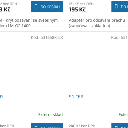
Kč bez DPH
161 Kč bez DPH
DO KOŠÍKU
DO 
9 Kč
195 Kč
ol - Kryt odsávání se světelným
Adaptér pro odsávání prachu
lem LM-OF 1400
(zanořovací základna)
Kód:
531658FLEX
Kód:
531
ER
SG CER
Externí sklad
Exte
 bez DPH
240 Kč bez DPH