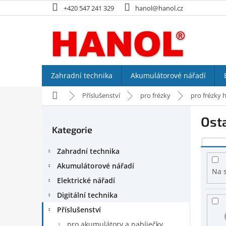
Přejít
+420 547 241 329
hanol@hanol.cz
na
obsah
Zahradní technika
Akumulátorové nářadí
Domů
Příslušenství
pro frézky
pro frézky 
P
Osta
o
Kategorie
Přeskočit
s
kategorie
V
t
Zahradní technika
ý
r
p
a
Akumulátorové nářadí
Na 
i
n
Elektrické nářadí
s
n
Digitální technika
p
í
r
p
Příslušenství
o
a
pro akumulátory a nabíječky