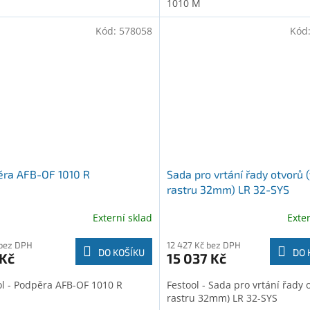
1010 M
Kód:
578058
Kód
ěra AFB-OF 1010 R
Sada pro vrtání řady otvorů (
rastru 32mm) LR 32-SYS
Externí sklad
Exte
 bez DPH
12 427 Kč bez DPH
DO KOŠÍKU
DO 
 Kč
15 037 Kč
ol - Podpěra AFB-OF 1010 R
Festool - Sada pro vrtání řady 
rastru 32mm) LR 32-SYS