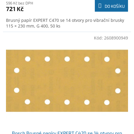
596 Kč bez DPH
DO KOŠÍKU
721 Kč
Brusný papír EXPERT C470 se 14 otvory pro vibrační brusky
115 × 230 mm, G 400, 50 ks
Kód:
2608900949
Bosch Brusné papíry EXPERT C470 se 14 otvory pro