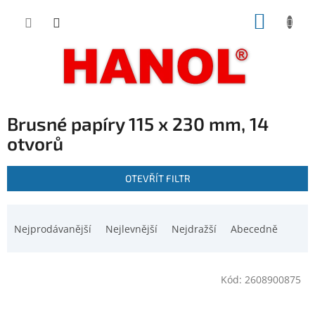
Přejít
NÁKUP
na
obsah
KOŠÍK
Brusné papíry 115 x 230 mm, 14
otvorů
V
OTEVŘÍT FILTR
ý
p
Ř
i
a
Nejprodávanější
Nejlevnější
Nejdražší
Abecedně
s
z
p
e
r
n
o
Kód:
2608900875
í
d
p
u