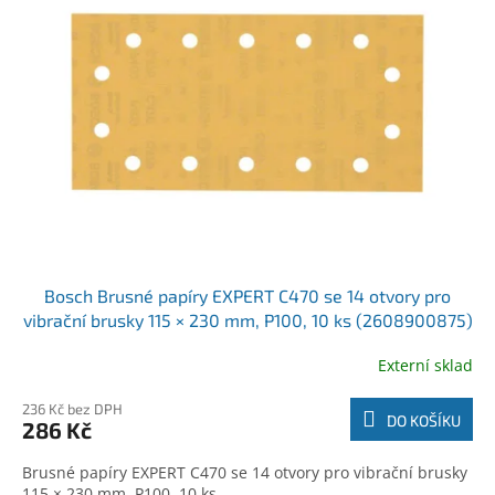
r
k
o
t
d
ů
u
k
t
ů
Bosch Brusné papíry EXPERT C470 se 14 otvory pro
vibrační brusky 115 × 230 mm, P100, 10 ks (2608900875)
Externí sklad
236 Kč bez DPH
DO KOŠÍKU
286 Kč
Brusné papíry EXPERT C470 se 14 otvory pro vibrační brusky
115 × 230 mm, P100, 10 ks