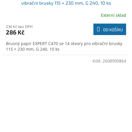
vibrační brusky 115 × 230 mm, G 240, 10 ks
(2608900865)
Externí sklad
236 Kč bez DPH
DO KOŠÍKU
286 Kč
Brusný papír EXPERT C470 se 14 otvory pro vibrační brusky
115 × 230 mm, G 240, 10 ks
Kód:
2608900864