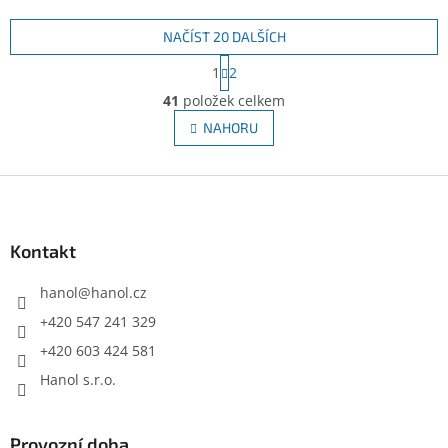
NAČÍST 20 DALŠÍCH
S
1
2
t
O
r
41
položek celkem
v
á
l
NAHORU
n
á
k
d
o
v
Z
a
á
c
á
n
í
p
í
p
a
Kontakt
r
t
v
í
hanol
@
hanol.cz
k
y
+420 547 241 329
v
+420 603 424 581
ý
p
Hanol s.r.o.
i
s
u
Provozní doba