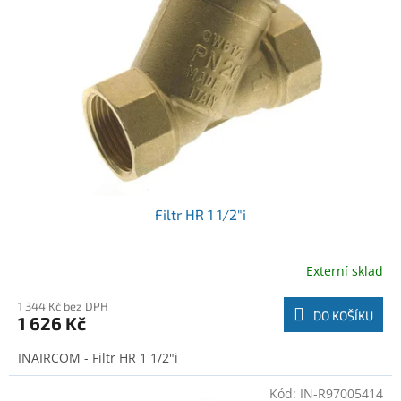
o
t
d
ů
u
k
t
ů
Filtr HR 1 1/2"i
Externí sklad
1 344 Kč bez DPH
DO KOŠÍKU
1 626 Kč
INAIRCOM - Filtr HR 1 1/2"i
Kód:
IN-R97005414