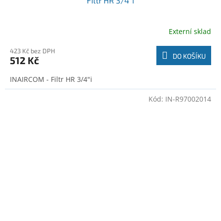
Filtr HR 3/4"i
Externí sklad
423 Kč bez DPH
DO KOŠÍKU
512 Kč
INAIRCOM - Filtr HR 3/4"i
Kód:
IN-R97002014