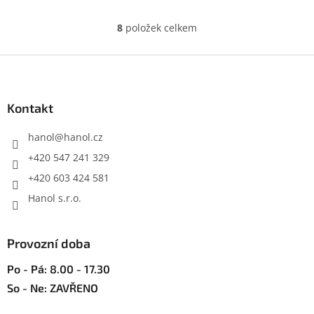
8
položek celkem
O
v
l
Z
á
á
d
p
a
a
Kontakt
c
t
í
í
hanol
@
hanol.cz
p
r
+420 547 241 329
v
+420 603 424 581
k
y
Hanol s.r.o.
v
ý
p
Provozní doba
i
s
Po - Pá: 8.00 - 17.30
u
So - Ne: ZAVŘENO