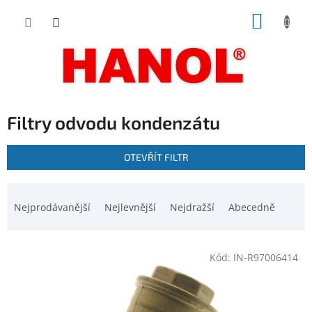
Přejít
NÁKUP
na
obsah
KOŠÍK
Filtry odvodu kondenzátu
V
OTEVŘÍT FILTR
ý
p
Ř
i
a
Nejprodávanější
Nejlevnější
Nejdražší
Abecedně
s
z
p
e
r
n
o
Kód:
IN-R97006414
í
d
p
u
r
k