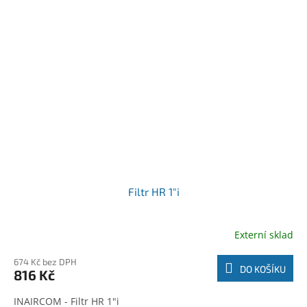
Filtr HR 1"i
Externí sklad
674 Kč bez DPH
DO KOŠÍKU
816 Kč
INAIRCOM - Filtr HR 1"i