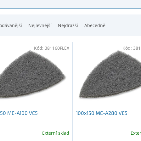
odávanější
Nejlevnější
Nejdražší
Abecedně
Kód:
381160FLEX
Kód:
381
150 ME-A100 VE5
100x150 ME-A280 VE5
Externí sklad
Exte