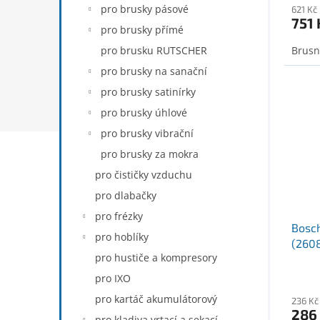
pro brusky pásové
621 Kč
751 
pro brusky přímé
pro brusku RUTSCHER
Brusn
pro brusky na sanační
pro brusky satinírky
pro brusky úhlové
pro brusky vibrační
pro brusky za mokra
pro čističky vzduchu
pro dlabačky
pro frézky
Bosch
pro hoblíky
(260
pro hustiče a kompresory
pro IXO
pro kartáč akumulátorový
236 Kč
286
pro kladiva vrtací a sekací