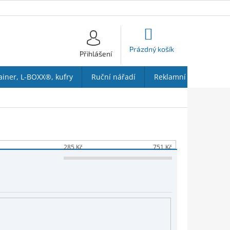
NÁKUPNÍ
KOŠÍK
Prázdný košík
Přihlášení
ainer, L-BOXX®, kufry
Ruční nářadí
Reklamní předměty
285
Kč
751
Kč