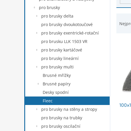
d
n
pro brusky
u
e
k
Ř
pro brusky delta
l
t
a
Nejpr
pro brusky dvoukotoučové
ů
z
pro brusky exentrické-rotační
e
n
pro brusku LLK 1503 VR
í
pro brusky kartáčové
p
pro brusky lineární
r
pro brusky multi
o
d
Brusné mřížky
u
Brusné papíry
k
Desky spodní
t
ů
Fleec
100x
pro brusky na stěny a stropy
pro brusky na trubky
pro brusky oscilační