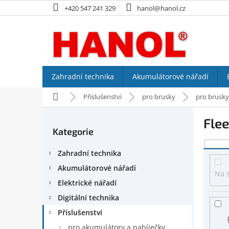
Přejít
+420 547 241 329
hanol@hanol.cz
na
obsah
Zahradní technika
Akumulátorové nářadí
Domů
Příslušenství
pro brusky
pro brusky
P
Flee
o
Kategorie
Přeskočit
s
kategorie
V
t
Zahradní technika
ý
r
p
a
Akumulátorové nářadí
Na 
i
n
Elektrické nářadí
s
n
Digitální technika
p
í
r
p
Příslušenství
o
a
pro akumulátory a nabíječky