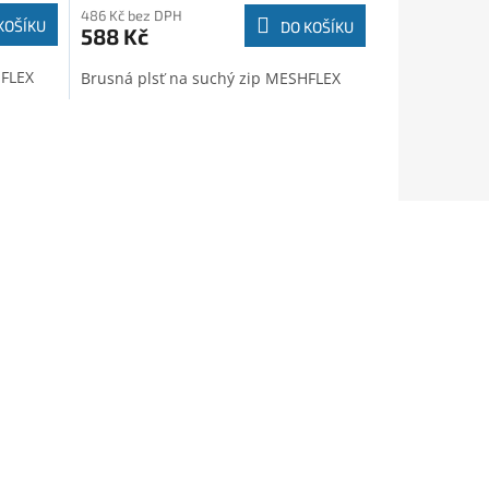
486 Kč bez DPH
KOŠÍKU
DO KOŠÍKU
588 Kč
HFLEX
Brusná plsť na suchý zip MESHFLEX