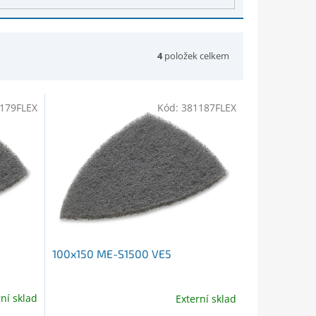
4
položek celkem
179FLEX
Kód:
381187FLEX
100x150 ME-S1500 VE5
rní sklad
Externí sklad