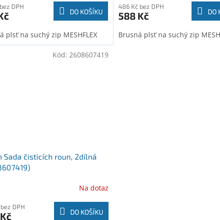
 bez DPH
486 Kč bez DPH
DO KOŠÍKU
DO 
Kč
588 Kč
á plsť na suchý zip MESHFLEX
Brusná plsť na suchý zip MES
Kód:
2608607419
 Sada čisticích roun, 2dílná
8607419)
Na dotaz
 bez DPH
DO KOŠÍKU
 Kč