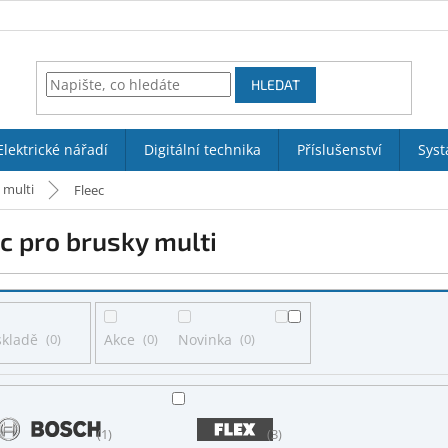
HLEDAT
Elektrické nářadí
Digitální technika
Příslušenství
Syst
 multi
Fleec
c pro brusky multi
skladě
0
Akce
0
Novinka
0
1
3