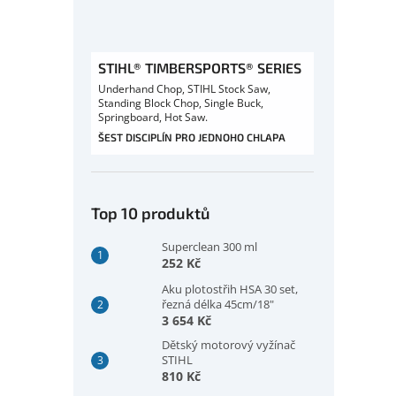
STIHL® TIMBERSPORTS® SERIES
Underhand Chop, STIHL Stock Saw,
Standing Block Chop, Single Buck,
Springboard, Hot Saw.
ŠEST DISCIPLÍN PRO JEDNOHO CHLAPA
Top 10 produktů
Superclean 300 ml
252 Kč
Aku plotostřih HSA 30 set,
řezná délka 45cm/18"
3 654 Kč
Dětský motorový vyžínač
STIHL
810 Kč