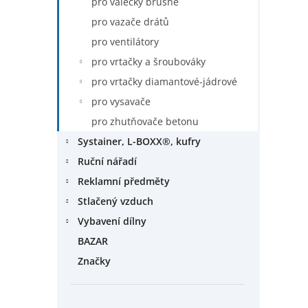
pro válečky brusné
pro vazače drátů
pro ventilátory
pro vrtačky a šroubováky
pro vrtačky diamantové-jádrové
pro vysavače
pro zhutňovače betonu
Systainer, L-BOXX®, kufry
Ruční nářadí
Reklamní předměty
Stlačený vzduch
Vybavení dílny
BAZAR
Značky