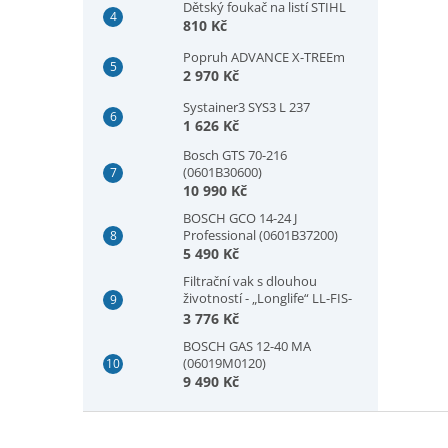
Dětský foukač na listí STIHL
810 Kč
Popruh ADVANCE X-TREEm
2 970 Kč
Systainer3 SYS3 L 237
1 626 Kč
Bosch GTS 70-216
(0601B30600)
10 990 Kč
BOSCH GCO 14-24 J
Professional (0601B37200)
5 490 Kč
Filtrační vak s dlouhou
životností - „Longlife“ LL-FIS-
CT MINI/MIDI-2/CT15
3 776 Kč
BOSCH GAS 12-40 MA
(06019M0120)
9 490 Kč
Z
á