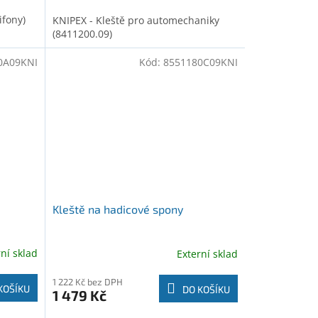
ifony)
KNIPEX - Kleště pro automechaniky
(8411200.09)
0A09KNI
Kód:
8551180C09KNI
Kleště na hadicové spony
rní sklad
Externí sklad
1 222 Kč bez DPH
KOŠÍKU
DO KOŠÍKU
1 479 Kč