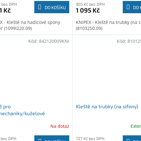
č bez DPH
905 Kč bez DPH
DO KOŠÍKU
DO 
1 Kč
1 095 Kč
X - Kleště na hadicové spony
KNIPEX - Kleště na trubky (na s
er (1099I220.09)
(8103250.09)
Kód:
842120009KNI
Kód:
81012
ě pro
Kleště na trubky (na sifony)
mechaniky/kuželové
Na dotaz
Exte
 bez DPH
727 Kč bez DPH