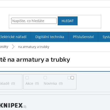
HLEDAT
Elektrické nářadí
Digitální technika
Příslušenství
Syst
hasáky
na armatury a trubky
tě na armatury a trubky
skladě
0
Akce
0
Novinka
0
13