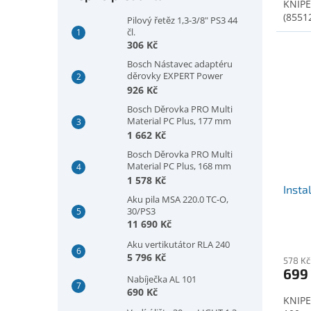
KNIPE
(8551
Pilový řetěz 1,3-3/8" PS3 44
čl.
306 Kč
Bosch Nástavec adaptéru
děrovky EXPERT Power
Change Plus, šestihranná
926 Kč
stopka 11 mm, 300 mm
Bosch Děrovka PRO Multi
(2608902032)
Material PC Plus, 177 mm
(2608594421)
1 662 Kč
Bosch Děrovka PRO Multi
Material PC Plus, 168 mm
(2608594420)
1 578 Kč
Inst
Aku pila MSA 220.0 TC-O,
30/PS3
11 690 Kč
Aku vertikutátor RLA 240
5 796 Kč
578 Kč
699
Nabíječka AL 101
690 Kč
KNIPE