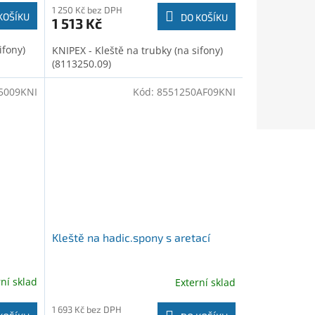
1 250 Kč bez DPH
KOŠÍKU
DO KOŠÍKU
1 513 Kč
ifony)
KNIPEX - Kleště na trubky (na sifony)
(8113250.09)
5009KNI
Kód:
8551250AF09KNI
Kleště na hadic.spony s aretací
rní sklad
Externí sklad
1 693 Kč bez DPH