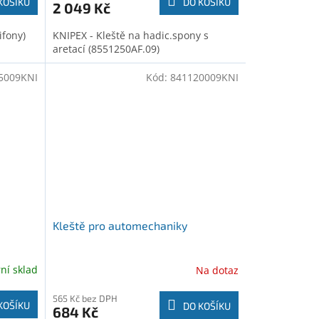
KOŠÍKU
DO KOŠÍKU
2 049 Kč
ifony)
KNIPEX - Kleště na hadic.spony s
aretací (8551250AF.09)
5009KNI
Kód:
841120009KNI
Kleště pro automechaniky
rní sklad
Na dotaz
565 Kč bez DPH
KOŠÍKU
DO KOŠÍKU
684 Kč