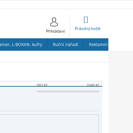
NÁKUPNÍ
KOŠÍK
Prázdný košík
Přihlášení
ainer, L-BOXX®, kufry
Ruční nářadí
Reklamní předměty
683
Kč
2049
Kč