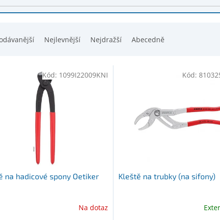
odávanější
Nejlevnější
Nejdražší
Abecedně
Kód:
1099I22009KNI
Kód:
81032
ě na hadicové spony Oetiker
Kleště na trubky (na sifony)
Na dotaz
Exte