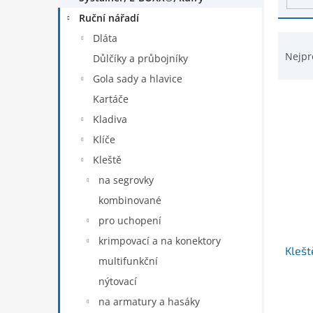
d
n
Ruční nářadí
u
e
k
Ř
Dláta
l
t
a
Nejpr
Důlčíky a průbojníky
ů
z
Gola sady a hlavice
e
n
Kartáče
í
Kladiva
p
Klíče
r
Kleště
o
d
na segrovky
u
kombinované
k
pro uchopení
t
ů
krimpovací a na konektory
Klešt
multifunkční
nýtovací
na armatury a hasáky