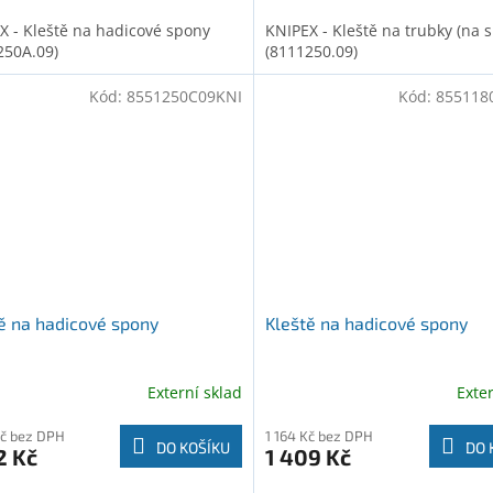
X - Kleště na hadicové spony
KNIPEX - Kleště na trubky (na s
250A.09)
(8111250.09)
Kód:
8551250C09KNI
Kód:
855118
ě na hadicové spony
Kleště na hadicové spony
Externí sklad
Exte
Kč bez DPH
1 164 Kč bez DPH
DO KOŠÍKU
DO 
2 Kč
1 409 Kč