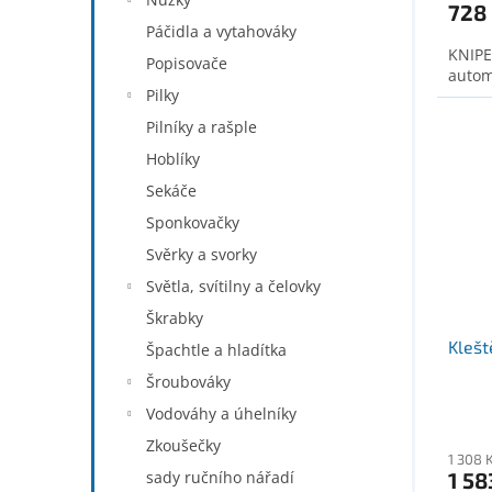
728
Páčidla a vytahováky
KNIPE
Popisovače
autom
Pilky
Pilníky a rašple
Hoblíky
Sekáče
Sponkovačky
Svěrky a svorky
Světla, svítilny a čelovky
Škrabky
Klešt
Špachtle a hladítka
Šroubováky
Vodováhy a úhelníky
Zkoušečky
1 308 
1 58
sady ručního nářadí