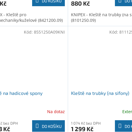
DO KOŠÍKU
DO 
 Kč
880 Kč
X - Kleště pro
KNIPEX - Kleště na trubky (na s
echaniky/kuželové (8421200.09)
(8101250.09)
Kód:
8551250A09KNI
Kód:
81112
ě na hadicové spony
Kleště na trubky (na sifony)
Na dotaz
Exte
Kč bez DPH
1 074 Kč bez DPH
DO KOŠÍKU
DO 
3 Kč
1 299 Kč