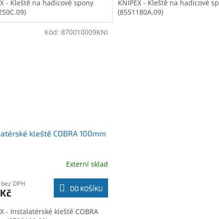
X - Kleště na hadicové spony
KNIPEX - Kleště na hadicové s
250C.09)
(8551180A.09)
Kód:
870010009KNI
alatérské kleště COBRA 100mm
Externí sklad
 bez DPH
DO KOŠÍKU
 Kč
X - Instalatérské kleště COBRA