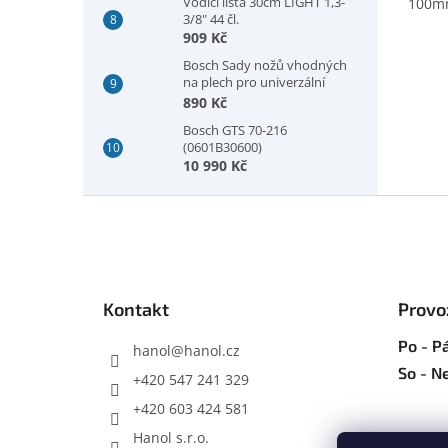
Vodící lišta 30cm LIGHT 1,3-
100mm
3/8" 44 čl.
909 Kč
Bosch Sady nožů vhodných
na plech pro univerzální
nůžky GSC 2.8, plech, 5 kusů
890 Kč
(2607010025)
Bosch GTS 70-216
(0601B30600)
10 990 Kč
Z
á
p
a
t
Kontakt
Provo
í
Po - Pá
hanol
@
hanol.cz
So - N
+420 547 241 329
+420 603 424 581
Hanol s.r.o.