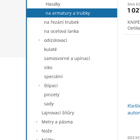
Hasáky
844 K
1 02
na armatury a trubky
na řezání trubek
KNIPE
Oetik
na ocelová lanka
odizolovací
kulaté
samosvorné a upínací
siko
speciální
štípací
pinzety
sady
Klešt
auto
Lajnovací šňůry
Metry a pásma
Nože
602 Kč
Nůžky