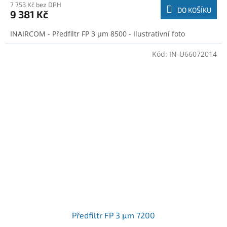
7 753 Kč bez DPH
DO KOŠÍKU
9 381 Kč
INAIRCOM - Předfiltr FP 3 μm 8500 - Ilustrativní foto
Kód:
IN-U66072014
Předfiltr FP 3 μm 7200