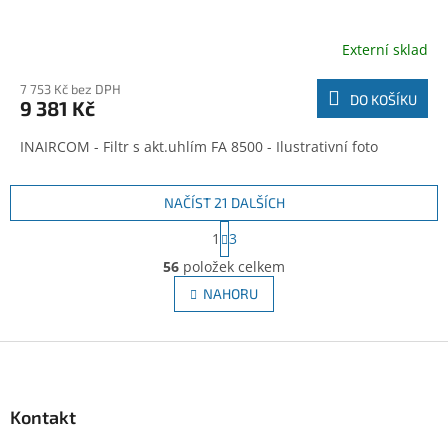
Externí sklad
7 753 Kč bez DPH
DO KOŠÍKU
9 381 Kč
INAIRCOM - Filtr s akt.uhlím FA 8500 - Ilustrativní foto
NAČÍST 21 DALŠÍCH
S
1
3
t
O
r
56
položek celkem
v
á
l
NAHORU
n
á
k
d
o
v
Z
a
á
c
á
n
í
p
í
p
a
Kontakt
r
t
v