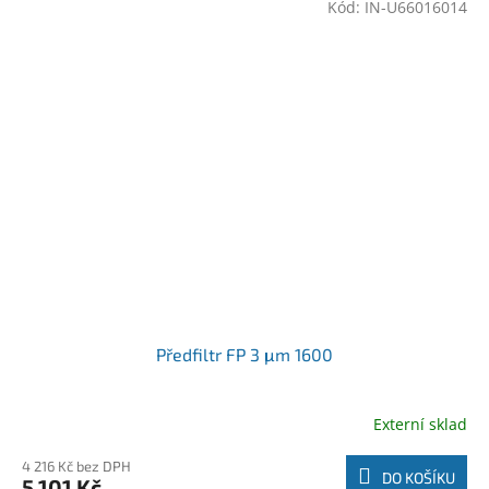
Kód:
IN-U66016014
Předfiltr FP 3 μm 1600
Externí sklad
4 216 Kč bez DPH
DO KOŠÍKU
5 101 Kč