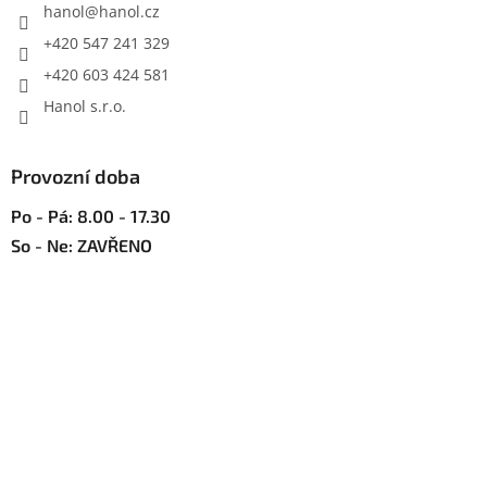
í
hanol
@
hanol.cz
k
y
+420 547 241 329
v
+420 603 424 581
ý
p
Hanol s.r.o.
i
s
u
Provozní doba
Po - Pá: 8.00 - 17.30
So - Ne: ZAVŘENO