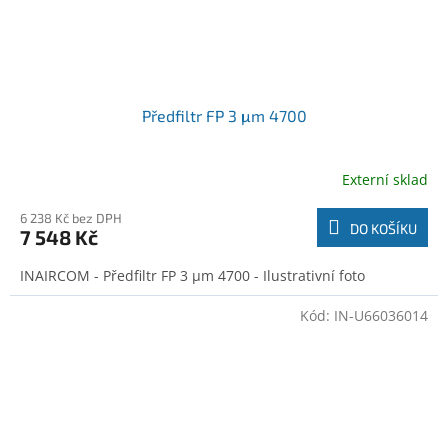
Předfiltr FP 3 μm 4700
Externí sklad
6 238 Kč bez DPH
DO KOŠÍKU
7 548 Kč
INAIRCOM - Předfiltr FP 3 μm 4700 - Ilustrativní foto
Kód:
IN-U66036014