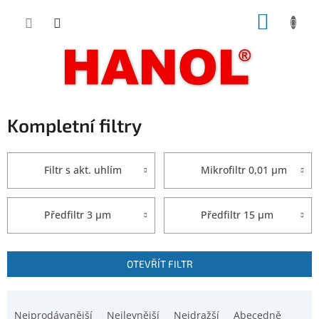
Přejít
NÁKUP
na
obsah
KOŠÍK
Kompletní filtry
Filtr s akt. uhlím
Mikrofiltr 0,01 µm
Předfiltr 3 µm
Předfiltr 15 µm
V
OTEVŘÍT FILTR
ý
p
Ř
i
a
Nejprodávanější
Nejlevnější
Nejdražší
Abecedně