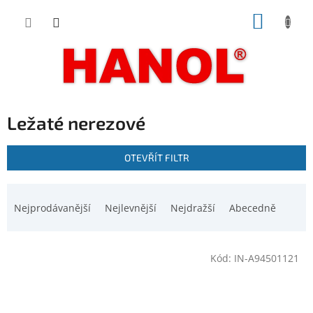
Přejít
NÁKUP
na
obsah
KOŠÍK
Ležaté nerezové
V
OTEVŘÍT FILTR
ý
p
Ř
i
a
Nejprodávanější
Nejlevnější
Nejdražší
Abecedně
s
z
p
e
r
n
o
Kód:
IN-A94501121
í
d
p
u
r
k