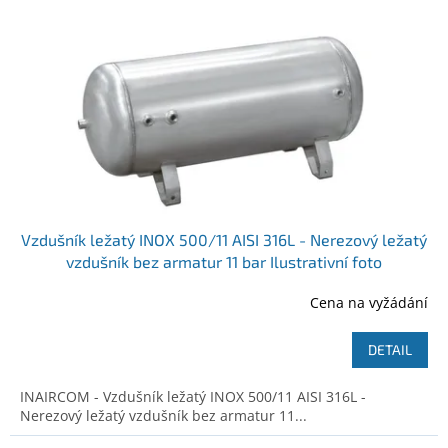
o
t
d
ů
u
k
t
ů
Vzdušník ležatý INOX 500/11 AISI 316L - Nerezový ležatý
vzdušník bez armatur 11 bar Ilustrativní foto
Cena na vyžádání
DETAIL
INAIRCOM - Vzdušník ležatý INOX 500/11 AISI 316L -
Nerezový ležatý vzdušník bez armatur 11...