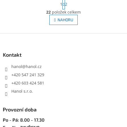
S
1
2
t
O
r
22
položek celkem
v
á
l
NAHORU
n
á
k
d
o
v
Z
a
á
c
á
n
í
p
í
p
a
Kontakt
r
t
v
í
hanol
@
hanol.cz
k
y
+420 547 241 329
v
+420 603 424 581
ý
p
Hanol s.r.o.
i
s
u
Provozní doba
Po - Pá: 8.00 - 17.30