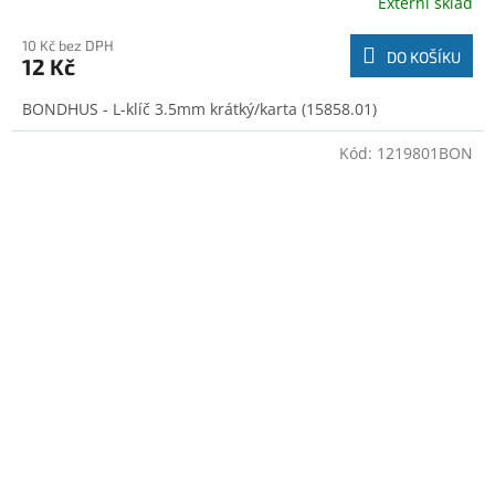
Externí sklad
10 Kč bez DPH
DO KOŠÍKU
12 Kč
BONDHUS - L-klíč 3.5mm krátký/karta (15858.01)
Kód:
1219801BON