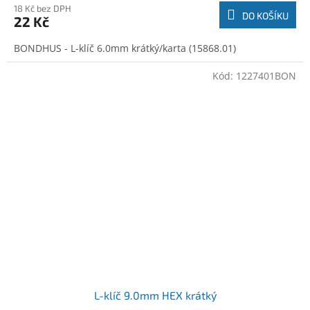
18 Kč bez DPH
DO KOŠÍKU
22 Kč
BONDHUS - L-klíč 6.0mm krátký/karta (15868.01)
Kód:
1227401BON
L-klíč 9.0mm HEX krátký