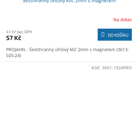
Šestihranný úhlový klíč 2mm s magnetem
Na dotaz
47 Kč bez DPH
DO KOŠÍKU
57 Kč
PROJAHN - Šestihranný úhlový klíč 2mm s magnetem (3613-
020.24)
Kód:
3601-1924PRO