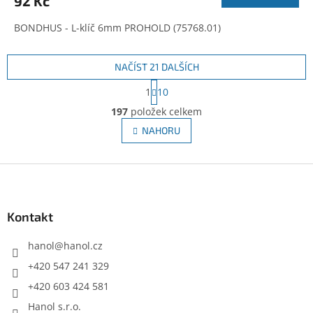
92 Kč
BONDHUS - L-klíč 6mm PROHOLD (75768.01)
NAČÍST 21 DALŠÍCH
S
1
10
t
O
r
197
položek celkem
v
á
l
NAHORU
n
á
k
d
o
v
Z
a
á
c
á
n
í
p
í
p
a
Kontakt
r
t
v
í
hanol
@
hanol.cz
k
y
+420 547 241 329
v
+420 603 424 581
ý
p
Hanol s.r.o.