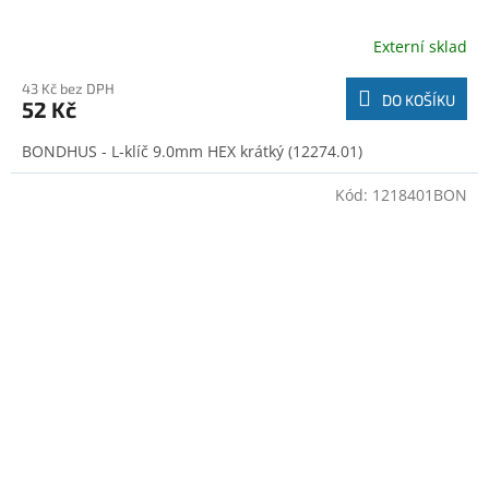
Externí sklad
43 Kč bez DPH
DO KOŠÍKU
52 Kč
BONDHUS - L-klíč 9.0mm HEX krátký (12274.01)
Kód:
1218401BON