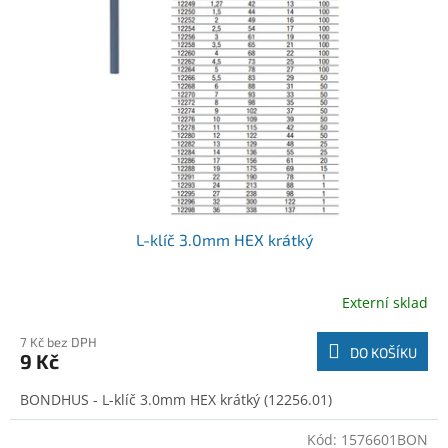
o
t
d
ů
u
k
t
ů
L-klíč 3.0mm HEX krátký
Externí sklad
7 Kč bez DPH
DO KOŠÍKU
9 Kč
BONDHUS - L-klíč 3.0mm HEX krátký (12256.01)
Kód:
1576601BON