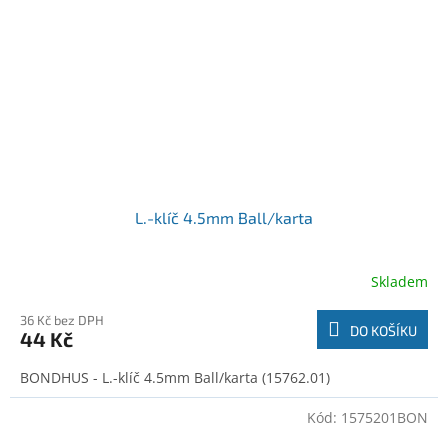
L.-klíč 4.5mm Ball/karta
Skladem
36 Kč bez DPH
DO KOŠÍKU
44 Kč
BONDHUS - L.-klíč 4.5mm Ball/karta (15762.01)
Kód:
1575201BON