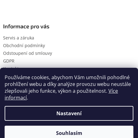
Informace pro vás
Servis a záruka
Obchodní podmínky
Odstoupení od smlouvy
GDPR
Kontakty
Používáme cookies, abychom Vám umožnili pohodlné
prohlížení webu a díky analýze provozu webu neustále
zlepšovali jeho funkce, výkon a použitelnost.
Více
Vytvořil Shoptet
informací
.
Nastavení
Copyright 2026
Hanol s.r.o.
. Všechna práva vyhrazena.
Upravit nastavení cookies
Souhlasím