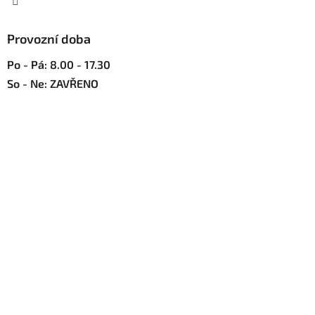
i
s
u
Provozní doba
Po - Pá: 8.00 - 17.30
So - Ne: ZAVŘENO