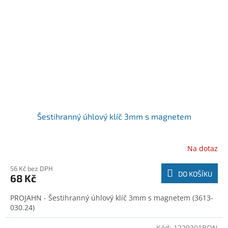
Šestihranný úhlový klíč 3mm s magnetem
Na dotaz
56 Kč bez DPH
DO KOŠÍKU
68 Kč
PROJAHN - Šestihranný úhlový klíč 3mm s magnetem (3613-
030.24)
Kód:
1229301BON