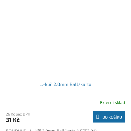
L.-klíč 2.0mm Ball/karta
Externí sklad
26 Kč bez DPH
DO KOŠÍKU
31 Kč
BONDHUS - L.-klíč 2.0mm Ball/karta (15752.01)