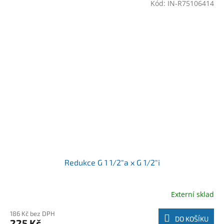
Kód:
IN-R75106414
Redukce G 1 1/2"a x G 1/2"i
Externí sklad
186 Kč bez DPH
DO KOŠÍKU
225 Kč