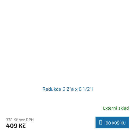
Redukce G 2"a x G 1/2"i
Externí sklad
338 Kč bez DPH
DO KOŠÍKU
409 Kč