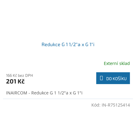
Redukce G 1 1/2"a x G 1"i
Externí sklad
166 Kč bez DPH
DO KOŠÍKU
201 Kč
INAIRCOM - Redukce G 1 1/2"a x G 1"i
Kód:
IN-R75125414