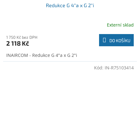
Redukce G 4"a x G 2"i
Externí sklad
1 750 Kč bez DPH
DO KOŠÍKU
2 118 Kč
INAIRCOM - Redukce G 4"a x G 2"i
Kód:
IN-R75103414