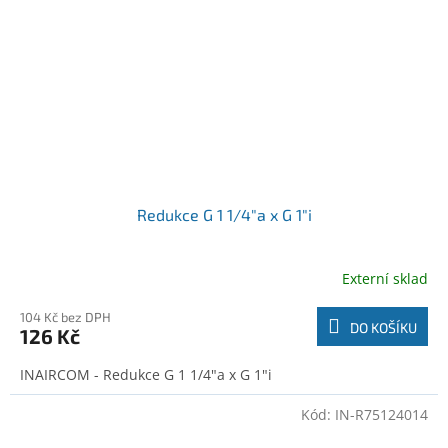
Redukce G 1 1/4"a x G 1"i
Externí sklad
104 Kč bez DPH
DO KOŠÍKU
126 Kč
INAIRCOM - Redukce G 1 1/4"a x G 1"i
Kód:
IN-R75124014