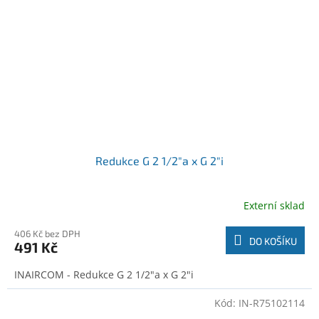
Redukce G 2 1/2"a x G 2"i
Externí sklad
406 Kč bez DPH
DO KOŠÍKU
491 Kč
INAIRCOM - Redukce G 2 1/2"a x G 2"i
Kód:
IN-R75102114