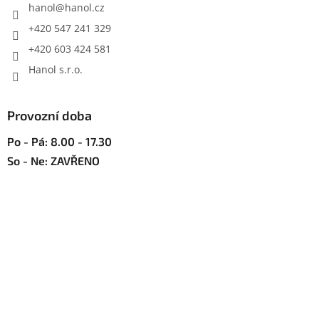
í
hanol
@
hanol.cz
k
y
+420 547 241 329
v
+420 603 424 581
ý
p
Hanol s.r.o.
i
s
u
Provozní doba
Po - Pá: 8.00 - 17.30
So - Ne: ZAVŘENO