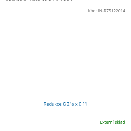
Kód:
IN-R75122014
Redukce G 2"a x G 1"i
Externí sklad