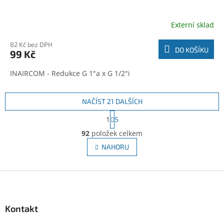
Externí sklad
82 Kč bez DPH
DO KOŠÍKU
99 Kč
INAIRCOM - Redukce G 1"a x G 1/2"i
NAČÍST 21 DALŠÍCH
S
1
5
t
O
r
92
položek celkem
v
á
l
NAHORU
n
á
k
d
o
v
Z
a
á
c
á
n
í
p
í
p
a
Kontakt
r
t
v