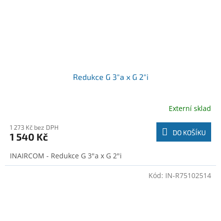
Redukce G 3"a x G 2"i
Externí sklad
1 273 Kč bez DPH
DO KOŠÍKU
1 540 Kč
INAIRCOM - Redukce G 3"a x G 2"i
Kód:
IN-R75102514