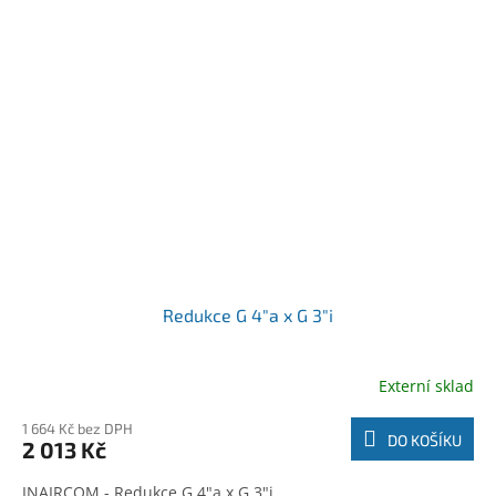
Redukce G 4"a x G 3"i
Externí sklad
1 664 Kč bez DPH
DO KOŠÍKU
2 013 Kč
INAIRCOM - Redukce G 4"a x G 3"i