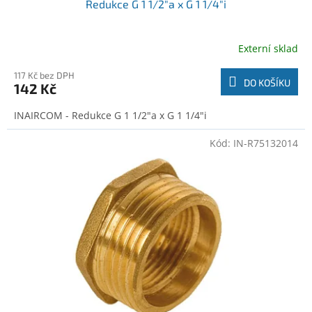
Redukce G 1 1/2"a x G 1 1/4"i
Externí sklad
117 Kč bez DPH
DO KOŠÍKU
142 Kč
INAIRCOM - Redukce G 1 1/2"a x G 1 1/4"i
Kód:
IN-R75132014