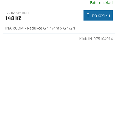
Externí sklad
122 Kč bez DPH
DO KOŠÍKU
148 Kč
INAIRCOM - Redukce G 1 1/4"a x G 1/2"i
Kód:
IN-R75104014