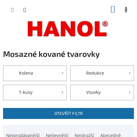
Přejít
NÁKUP
na
obsah
KOŠÍK
Mosazné kované tvarovky
Kolena
Redukce
T-kusy
Vsuvky
V
OTEVŘÍT FILTR
ý
p
Ř
i
a
Nejprodávanější
Nejlevnější
Nejdražší
Abecedně