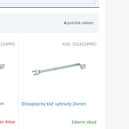
6
položek celkem
6224PRO
Kód:
2524224PRO
mm
Očkoplochý klíč vyhnutý 24mm
Na dotaz
Externí sklad