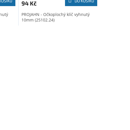
KOŠÍKU
DO KOŠÍKU
94 Kč
nutý
PROJAHN - Očkoplochý klíč vyhnutý
10mm (25102.24)