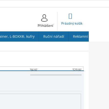
NÁKUPNÍ
KOŠÍK
Prázdný košík
Přihlášení
ainer, L-BOXX®, kufry
Ruční nářadí
Reklamní předměty
94
Kč
529
Kč