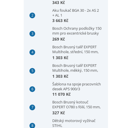
G60 (2608902430)
343 Kč
Aku foukač BGA 30 - 2x AS 2
+ AL 1
3 663 Kč
Bosch Ochrany podložky 150
mm pro excentrické brusky
(2608000690)
269 Kč
Bosch Brusný talíř EXPERT
Multihole, střední, 150 mm,
GEX 18V-150-3 (2608001115)
1 303 Kč
Bosch Brusný talíř EXPERT
Multihole, měkký, 150 mm,
GEX 18V-150-3 (2608001114)
1 303 Kč
Šablona na spoje pracovních
desek APS 900/3
11 070 Kč
Bosch Brusný kotouč
EXPERT O780 s fólií, 150 mm,
G120 (2608902442)
327 Kč
Dětský motorový vyžínač
STIHL