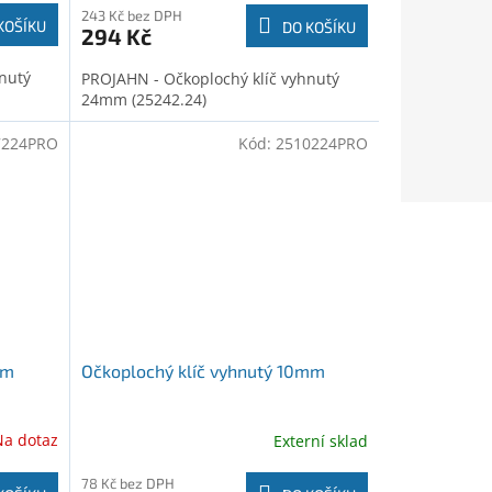
243 Kč bez DPH
KOŠÍKU
DO KOŠÍKU
294 Kč
nutý
PROJAHN - Očkoplochý klíč vyhnutý
24mm (25242.24)
7224PRO
Kód:
2510224PRO
mm
Očkoplochý klíč vyhnutý 10mm
Na dotaz
Externí sklad
78 Kč bez DPH