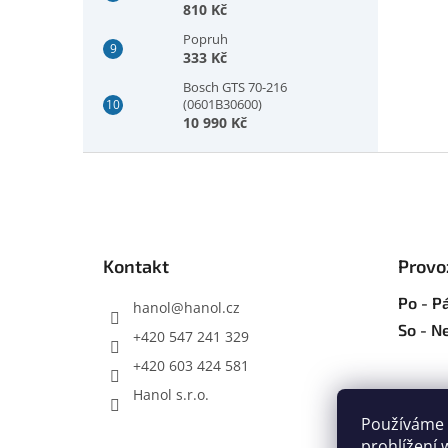
810 Kč
Popruh
333 Kč
Bosch GTS 70-216
(0601B30600)
10 990 Kč
Z
á
p
a
t
Kontakt
Provo
í
Po - Pá
hanol
@
hanol.cz
So - N
+420 547 241 329
+420 603 424 581
Hanol s.r.o.
Používáme 
prohlížení 