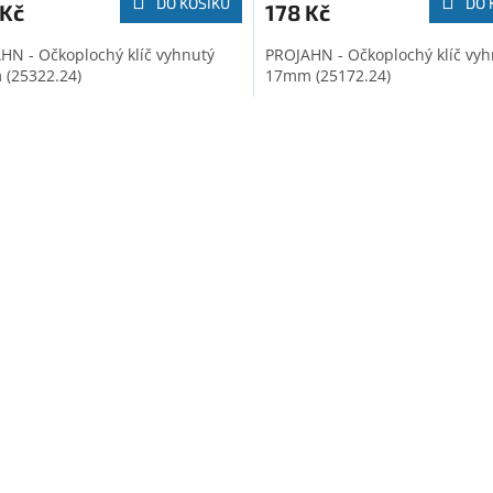
DO KOŠÍKU
DO 
 Kč
178 Kč
HN - Očkoplochý klíč vyhnutý
PROJAHN - Očkoplochý klíč vyh
(25322.24)
17mm (25172.24)
O
v
l
á
d
a
c
í
p
r
v
k
y
v
ý
p
i
s