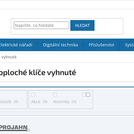
HLEDAT
Elektrické nářadí
Digitální technika
Příslušenství
Syst
vyhnuté
oploché klíče vyhnuté
skladě
0
Akce
0
Novinka
0
6