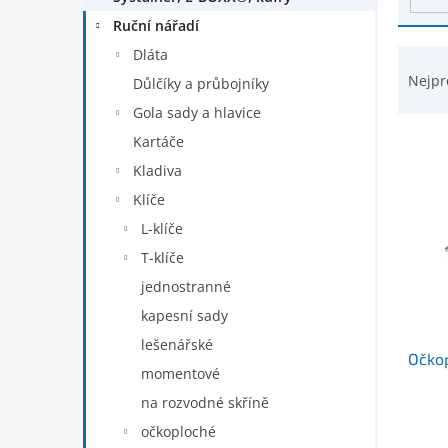
d
n
Ruční nářadí
u
e
k
Ř
Dláta
l
t
a
Nejpr
Důlčíky a průbojníky
ů
z
Gola sady a hlavice
e
n
Kartáče
í
Kladiva
p
Klíče
r
L-klíče
o
d
T-klíče
u
jednostranné
k
kapesní sady
t
ů
lešenářské
Očko
momentové
na rozvodné skříně
očkoploché