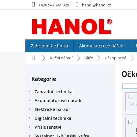
Přejít
+420 547 241 329
hanol@hanol.cz
na
obsah
Zahradní technika
Akumulátorové nářadí
Domů
Ruční nářadí
Klíče
očkoploché
P
Očk
o
Kategorie
Přeskočit
s
kategorie
V
t
Zahradní technika
ý
r
p
a
Akumulátorové nářadí
Na 
i
n
Elektrické nářadí
s
n
Digitální technika
p
í
r
p
Příslušenství
o
a
Systainer, L-BOXX®, kufry