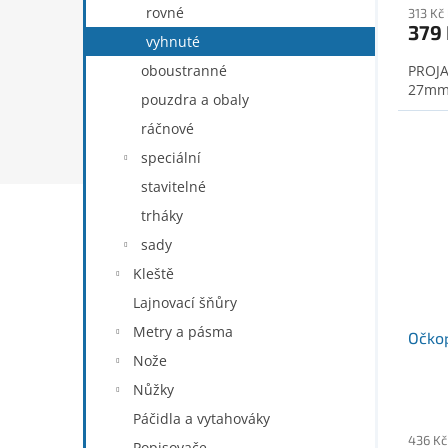
rovné
313 Kč
379
vyhnuté
oboustranné
PROJA
27mmX
pouzdra a obaly
ráčnové
speciální
stavitelné
trháky
sady
Kleště
Lajnovací šňůry
Metry a pásma
Očkop
Nože
Nůžky
Páčidla a vytahováky
436 Kč
Popisovače