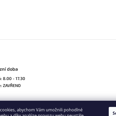
zní doba
: 8.00 - 17.30
e: ZAVŘENO
cookies, abychom Vám umožnili pohodlné
S
webu a díky analýze provozu webu neustále