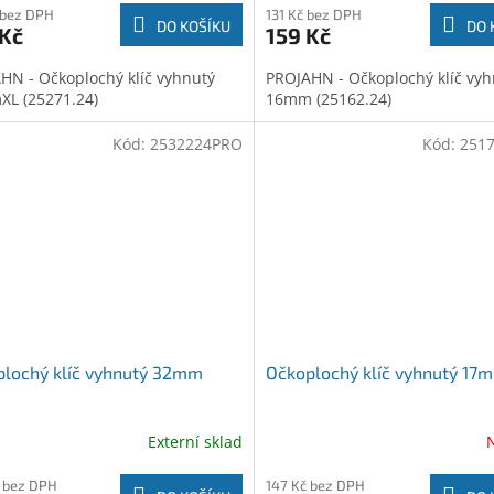
 bez DPH
131 Kč bez DPH
DO KOŠÍKU
DO 
 Kč
159 Kč
HN - Očkoplochý klíč vyhnutý
PROJAHN - Očkoplochý klíč vyh
L (25271.24)
16mm (25162.24)
Kód:
2532224PRO
Kód:
251
lochý klíč vyhnutý 32mm
Očkoplochý klíč vyhnutý 17
Externí sklad
 bez DPH
147 Kč bez DPH