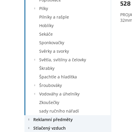
528
Pilky
PROJA
Pilníky a rašple
32mm 
Hoblíky
Sekáče
Sponkovačky
Svěrky a svorky
Světla, svítilny a čelovky
Škrabky
Špachtle a hladítka
Šroubováky
Vodováhy a úhelníky
Zkoušečky
sady ručního nářadí
Reklamní předměty
Stlačený vzduch