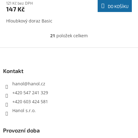
121 Kč bez DPH
DO KOŠÍKU
147 Kč
Hloubkový doraz Basic
21
položek celkem
O
v
l
Z
á
á
d
p
a
a
Kontakt
c
t
í
í
hanol
@
hanol.cz
p
r
+420 547 241 329
v
+420 603 424 581
k
y
Hanol s.r.o.
v
ý
p
Provozní doba
i
s