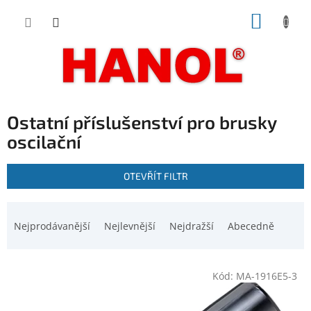
Přejít
NÁKUP
na
obsah
KOŠÍK
Ostatní příslušenství pro brusky
oscilační
V
OTEVŘÍT FILTR
ý
p
Ř
i
a
Nejprodávanější
Nejlevnější
Nejdražší
Abecedně
s
z
p
e
r
n
o
Kód:
MA-1916E5-3
í
d
p
u