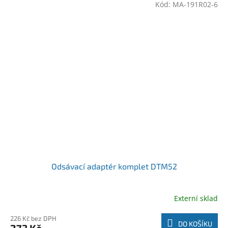
Kód:
MA-191R02-6
Odsávací adaptér komplet DTM52
Externí sklad
226 Kč bez DPH
DO KOŠÍKU
273 Kč