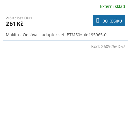
Externí sklad
216 Kč bez DPH
DO KOŠÍKU
261 Kč
Makita - Odsávací adapter set. BTM50=old195965-0
Kód:
2609256D57