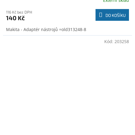
Externí sklad
116 Kč bez DPH
DO KOŠÍKU
140 Kč
Makita - Adaptér nástrojů =old313248-8
Kód:
203258