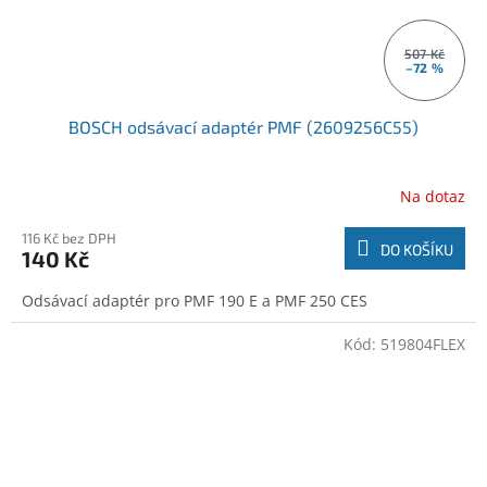
507 Kč
–72 %
BOSCH odsávací adaptér PMF (2609256C55)
Na dotaz
116 Kč bez DPH
DO KOŠÍKU
140 Kč
Odsávací adaptér pro PMF 190 E a PMF 250 CES
Kód:
519804FLEX