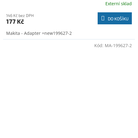
Externí sklad
146 Kč bez DPH
DO KOŠÍKU
177 Kč
Makita - Adapter =new199627-2
Kód:
MA-199627-2