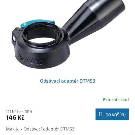
r
k
o
t
d
ů
u
k
t
ů
Odsávací adaptér DTM53
Externí sklad
121 Kč bez DPH
DO KOŠÍKU
146 Kč
Makita - Odsávací adaptér DTM53