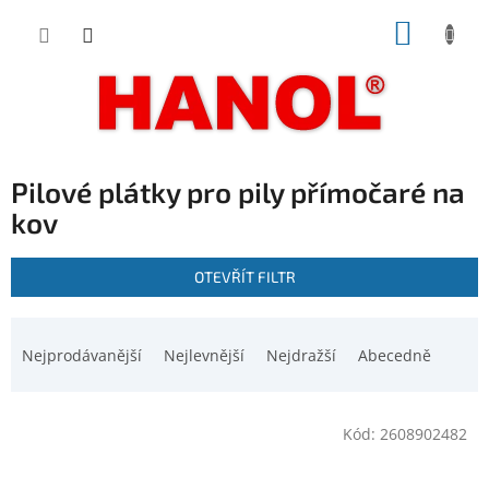
Přejít
NÁKUP
na
obsah
KOŠÍK
Pilové plátky pro pily přímočaré na
kov
V
OTEVŘÍT FILTR
ý
p
Ř
i
a
Nejprodávanější
Nejlevnější
Nejdražší
Abecedně
s
z
p
e
r
n
o
Kód:
2608902482
í
d
p
u