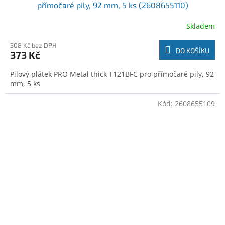
přímočaré pily, 92 mm, 5 ks (2608655110)
Skladem
308 Kč bez DPH
DO KOŠÍKU
373 Kč
Pilový plátek PRO Metal thick T121BFC pro přímočaré pily, 92
mm, 5 ks
Kód:
2608655109