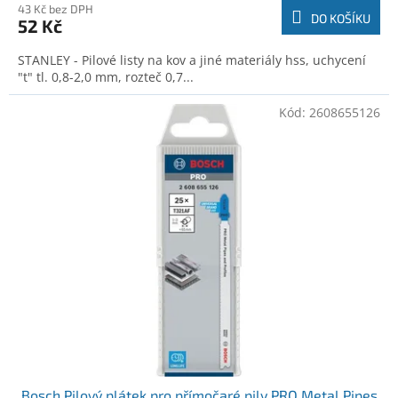
43 Kč bez DPH
DO KOŠÍKU
52 Kč
STANLEY - Pilové listy na kov a jiné materiály hss, uchycení
"t" tl. 0,8-2,0 mm, rozteč 0,7...
Kód:
2608655126
Bosch Pilový plátek pro přímočaré pily PRO Metal Pipes