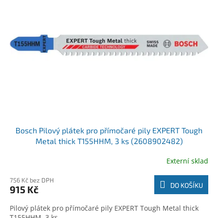
r
k
o
t
d
ů
u
k
t
ů
Bosch Pilový plátek pro přímočaré pily EXPERT Tough
Metal thick T155HHM, 3 ks (2608902482)
Externí sklad
756 Kč bez DPH
DO KOŠÍKU
915 Kč
Pilový plátek pro přímočaré pily EXPERT Tough Metal thick
T155HHM, 3 ks