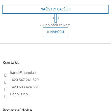
NAČÍST 21 DALŠÍCH
S
1
3
t
O
r
63
položek celkem
v
á
l
NAHORU
n
á
k
d
o
v
Z
a
á
c
á
n
í
p
í
p
a
Kontakt
r
t
v
í
hanol
@
hanol.cz
k
y
+420 547 241 329
v
+420 603 424 581
ý
p
Hanol s.r.o.
i
s
u
Provozní doba